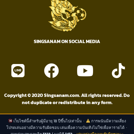
SINGSANAM ON SOCIAL MEDIA
Copyright © 2020 Singsanam.com. All rights reserved. Do
not duplicate or redistribute in any form.
เว็บไซต์นี้สำหรับผู้มีอายุ 18 ปีขึ้นไปเท่านั้น ·
การพนันมีความเสี่ยง
โปรดเล่นอย่างมีความรับผิดชอบ เล่นเพื่อความบันเทิงไม่ใช่เพื่อหารายได้ ·