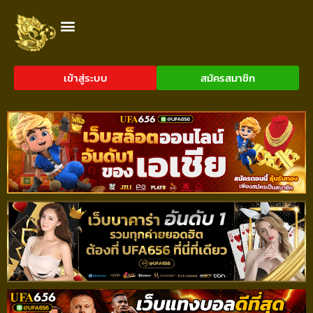
เข้าสู่ระบบ
สมัครสมาชิก