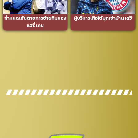
กำหนดเส้นตายการย้ายทีมของ
ผู้บริหารเสือใต้บุกเข้าบ้าน เลวี่
แฮรี่ เคน