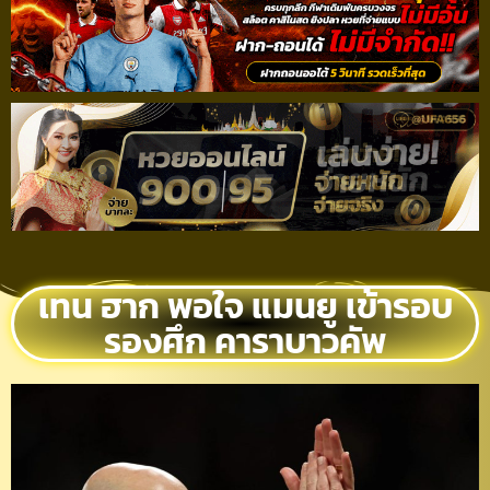
เทน ฮาก พอใจ แมนยู เข้ารอบ
รองศึก คาราบาวคัพ