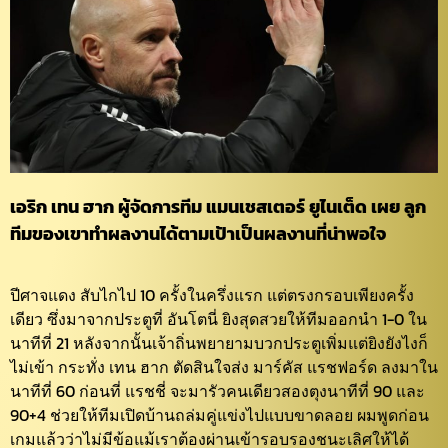
เอริก เทน ฮาก ผู้จัดการทีม
แมนเชสเตอร์ ยูไนเต็ด
เผย ลูก
ทีมของเขาทำผลงานได้ตามเป้าเป็นผลงานที่น่าพอใจ
ปีศาจแดง สับไกไป 10 ครั้งในครึ่งแรก แต่ตรงกรอบเพียงครั้ง
เดียว ซึ่งมาจากประตูที่ อันโตนี่ ยิงสุดสวยให้ทีมออกนำ 1-0 ใน
นาทีที่ 21 หลังจากนั้นเจ้าถิ่นพยายามบวกประตูเพิ่มแต่ยิงยังไงก็
ไม่เข้า กระทั่ง เทน ฮาก ตัดสินใจส่ง มาร์คัส แรชฟอร์ด ลงมาใน
นาทีที่ 60 ก่อนที่ แรชชี่ จะมารัวคนเดียวสองตุงนาทีที่ 90 และ
90+4 ช่วยให้ทีมเปิดบ้านถล่มคู่แข่งไปแบบขาดลอย
ผมพูดก่อน
เกมแล้วว่าไม่มีข้อแม้เราต้องผ่านเข้ารอบรองชนะเลิศให้ได้