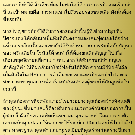
และเราก็ทำได้ สิ่งเดียวที่ผมไม่พอใจก็คือ เราควรปิดเกมเร็วกว่า
นี้ แต่เป้าหมายคือ การผ่านเข้าไปถึงรอบรองชนะเลิศ ดังนั้นต้อง
ชื่นชมทีม
นายใหญ่ชาวดัตช์ได้รับการยกย่องว่าเป็นผู้ที่เข้ามาปลุก ทีม
ปีศาจแดง ให้กลับมาเป็นทีมที่อันตรายและเล่นฟุตบอลได้อย่าง
แข็งแกร่งอีกครั้ง และเขายังได้รับคำชมจากการรับมือกับปัญหา
ของ คริสเตียโน โรนัลโด้ จนทำให้ต้องยกเลิกสัญญาไปเมื่อ
เดือนพฤศจิกายนที่ผ่านมา เทน ฮาก ให้สัมภาษณ์ว่า กุญแจ
สำคัญที่ทำให้ทีมกลับมาโชว์ฟอร์มได้ดีคือ ความมีวินัย ซึ่งถือ
เป็นหัวใจในปรัชญาการทำทีมของเขาและเปิดเผยต่อไปว่าตน
พยายามทำทุกอย่างเพื่อสร้างทัศนคติของผู้ชนะให้กับลูกทีมใน
เวลานี้
ถ้าคุณต้องการที่จะพัฒนาอะไรบางอย่าง คุณต้องสร้างทัศนคติ
ของผู้ชนะขึ้นมาและก็ต้องเดินตามแนวทางค่านิยมของการเป็น
ผู้ชนะนี้ นั่นคือความคิดเห็นของผม ทุกคนจะทำในแบบของตัว
เอง แต่ถ้าคุณปล่อยให้พวกเขาไร้ระเบียบวินัย ปล่อยให้ไม่เป็นไป
ตามมาตรฐาน, คุณค่า และกฎระเบียบที่คุณร่วมกันสร้างขึ้นมา