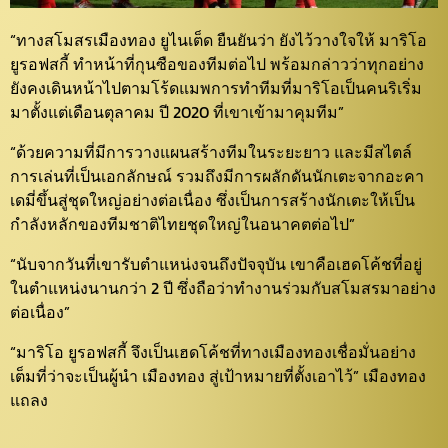
“ทางสโมสรเมืองทอง ยูไนเต็ด ยืนยันว่า ยังไว้วางใจให้ มาริโอ
ยูรอฟสกี้ ทำหน้าที่กุนซือของทีมต่อไป พร้อมกล่าวว่าทุกอย่าง
ยังคงเดินหน้าไปตามโร้ดแมพการทำทีมที่มาริโอเป็นคนริเริ่ม
มาตั้งแต่เดือนตุลาคม ปี 2020 ที่เขาเข้ามาคุมทีม”
“ด้วยความที่มีการวางแผนสร้างทีมในระยะยาว และมีสไตล์
การเล่นที่เป็นเอกลักษณ์ รวมถึงมีการผลักดันนักเตะจากอะคา
เดมี่ขึ้นสู่ชุดใหญ่อย่างต่อเนื่อง ซึ่งเป็นการสร้างนักเตะให้เป็น
กำลังหลักของทีมชาติไทยชุดใหญ่ในอนาคตต่อไป”
“นับจากวันที่เขารับตำแหน่งจนถึงปัจจุบัน เขาคือเฮดโค้ชที่อยู่
ในตำแหน่งนานกว่า 2 ปี ซึ่งถือว่าทำงานร่วมกับสโมสรมาอย่าง
ต่อเนื่อง”
“มาริโอ ยูรอฟสกี้ จึงเป็นเฮดโค้ชที่ทางเมืองทองเชื่อมั่นอย่าง
เต็มที่ว่าจะเป็นผู้นำ เมืองทอง สู่เป้าหมายที่ตั้งเอาไว้” เมืองทอง
แถลง