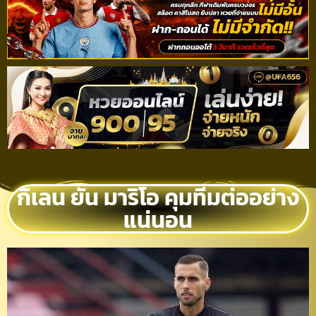
กิเลน ยัน มาริโอ คุมทีมต่ออย่าง
แน่นอน