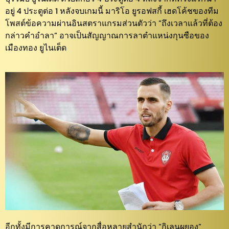
อยู่ 4 ประตูต่อ 1 หลังจบเกมนี้ มาริโอ ยูรอฟสกี้ เฮดโค้ชของทีม
โพสต์ข้อความผ่านอินสตราแกรมส่วนตัวว่า “ถึงเวลาแล้วที่ต้อง
กล่าวคำอำลา” อาจเป็นสัญญาณการลาตำแหน่งกุนซือของ
เมืองทอง ยูไนเต็ด
อีกทั้งมีการคาดการณ์จากสื่อหลายสำนักว่า “กิเลนผยอง”