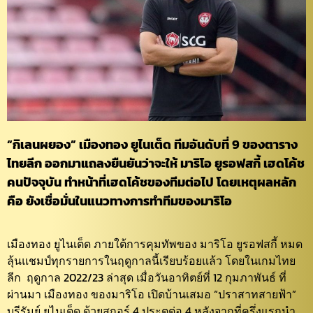
“กิเลนผยอง” เมืองทอง ยูไนเต็ด ทีมอันดับที่ 9 ของตาราง
ไทยลีก ออกมาแถลงยืนยันว่าจะให้ มาริโอ ยูรอฟสกี้ เฮดโค้ช
คนปัจจุบัน ทำหน้าที่เฮดโค้ชของทีมต่อไป โดยเหตุผลหลัก
คือ ยังเชื่อมั่นในแนวทางการทำทีมของมาริโอ
เมืองทอง ยูไนเต็ด ภายใต้การคุมทัพของ มาริโอ ยูรอฟสกี้ หมด
ลุ้นแชมป์ทุกรายการในฤดูกาลนี้เรียบร้อยแล้ว โดยในเกมไทย
ลีก ฤดูกาล 2022/23 ล่าสุด เมื่อวันอาทิตย์ที่ 12 กุมภาพันธ์ ที่
ผ่านมา เมืองทอง ของมาริโอ เปิดบ้านเสมอ “ปราสาทสายฟ้า”
บุรีรัมย์ ยูไนเต็ด ด้วยสกอร์ 4 ประตูต่อ 4 หลังจากที่ครึ่งแรกนำ