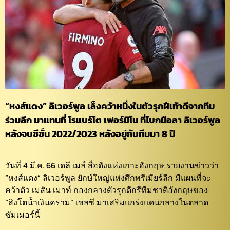
“หงส์แดง” ลิเวอร์พูล เล็งคว้าหนึ่งในตัวรุกฝีเท้าดีจากทีม
ร่วมลีก มาแทนที่ โรแบร์โต เฟอร์มิโน ที่โบกมือลา ลิเวอร์พูล
หลังจบซีซั่น 2022/2023 หลังอยู่กับทีมมา 8 ปี
วันที่ 4 มี.ค. 66 เดลี เมล์ สื่อดังแห่งเกาะอังกฤษ รายงานข่าวว่า
“หงส์แดง” ลิเวอร์พูล ยักษ์ใหญ่แห่งศึกพรีเมียร์ลีก มีแผนที่จะ
คว้าตัว เมสัน เมาท์ กองกลางตัวรุกดีกรีทีมชาติอังกฤษของ
“สิงโตน้ำเงินคราม” เชลซี มาเสริมแกร่งแดนกลางในตลาด
ซัมเมอร์นี้