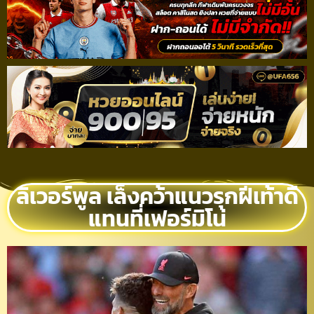
ลิเวอร์พูล เล็งคว้าแนวรุกฝีเท้าดี
แทนที่เฟอร์มิโน่