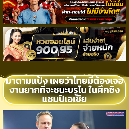
มาดามแป้ง เผยว่าไทยมีต้องเจอ
งานยากที่จะชนะบรูไน ในศึกชิง
แชมป์เอเชีย