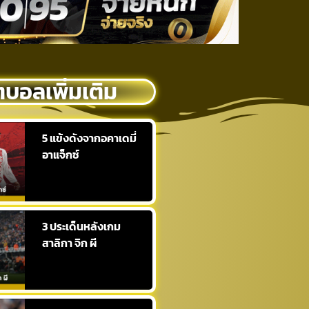
ตบอลเพิ่มเติม
5 แข้งดังจากอคาเดมี่
อาแจ็กซ์
3 ประเด็นหลังเกม
สาลิกา จิก ผี