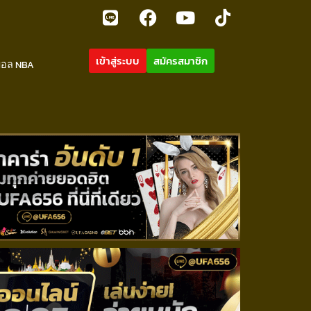
เข้าสู่ระบบ
สมัครสมาชิก
บอล NBA