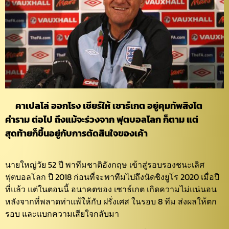
คาเปลโล่ ออกโรง เชียร์ให้ เซาธ์เกต อยู่คุมทัพสิงโต
คำราม ต่อไป ถึงแม้จะร่วงจาก ฟุตบอลโลก ก็ตาม แต่
สุดท้ายก็ขึ้นอยู่กับการตัดสินใจของเค้า
นายใหญ่วัย 52 ปี พาทีมชาติอังกฤษ เข้าสู่รอบรองชนะเลิศ
ฟุตบอลโลก ปี 2018 ก่อนที่จะพาทีมไปถึงนัดชิงยูโร 2020 เมื่อปี
ที่แล้ว แต่ในตอนนี้ อนาคตของ เซาธ์เกต เกิดความไม่แน่นอน
หลังจากที่พลาดท่าแพ้ให้กับ ฝรั่งเศส ในรอบ 8 ทีม ส่งผลให้ตก
รอบ และแบกความเสียใจกลับมา