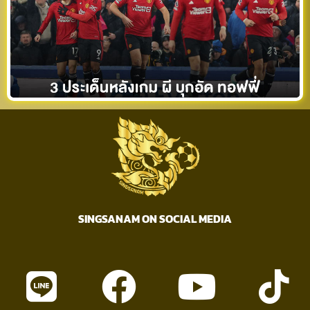
SINGSANAM ON SOCIAL MEDIA