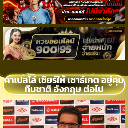
คาเปลโล่ เชียร์ให้ เซาธ์เกต อยู่คุม
ทีมชาติ อังกฤษ ต่อไป