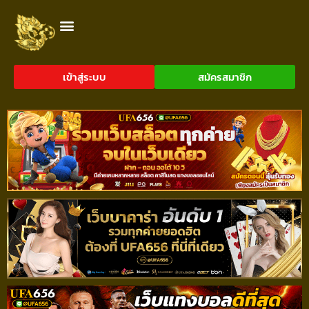
เข้าสู่ระบบ
สมัครสมาชิก