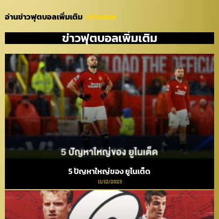
อ่านข่าวฟุตบอลเพิ่มเติม
:: ข่าวบอล
ข่าวฟุตบอลเพิ่มเติม
5 ปัญหาใหญ่ของ ยูไนเต็ด
11/12/2023