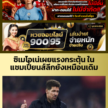
ซิเมโอเน่เผยแรงกระตุ้น ใน
แชมเปี้ยนส์ลีกยังเหมือนเดิม