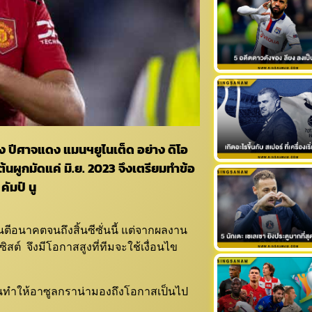
ง ปีศาจแดง แมนฯยูไนเต็ด อย่าง ดิโอ
้นผูกมัดแค่ มิ.ย. 2023 จึงเตรียมทำข้อ
ัมป์ นู
ันตีอนาคตจนถึงสิ้นซีซั่นนี้ แต่จากผลงาน
สต์ จึงมีโอกาสสูงที่ทีมจะใช้เงื่อนไข
่นทำให้อาซูลกราน่ามองถึงโอกาสเป็นไป