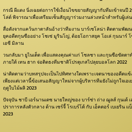
กรณี ผีแดง นิ่งเฉยต่อการใช้เงื่อนไขขยายสัญญากับทีมเข้าจนปี 20
โล่ต์ พิจารณาเพื่อเตรียมเซ็นสัญญาร่วมงานล่วงหน้าสำหรับผู้เล่น
สื่อดังจากแคว้นกาตาลันอ้างว่าทีมงาน บาร์เซโลน่า ติดตามพัฒนากา
ยุคอดีตกุนซืออย่าง โชเซ่ มูรินโญ่, ด้อยโอกาสยุค โอเล่ กุนน
เอซี มิลาน
วนกลับมา ยูไนเต็ด เพื่อแสดงคุณค่าแก่ โซลชา และกุนซือขัดตาทัพ
ภายใต้ เทน ฮาก จ่อติดธงทีมชาติโปรตุเกสไปลุยบอลโลก 2022
น่าติดตามว่าบทสรุปจะเป็นไปทิศทางใดเพราะเจตนาของอดีตแข้ง ปอ
เพียงแต่เวลานี้ข้อเสนอสัญญาใหม่จากผู้บริหารทีมยังไม่ถูกใจเอ
ฤดูใบไม้ผลิ 2023
ปัจจุบัน ชาบี เอร์นานเดซ นายใหญ่ของ บาร์ซ่า ถ่าง ฌูลส์ กุนเด้
ปราการหลังตัวกลาง ด้าน เซร์จี้ โรเบร์โต้ กับ เอ็คตอร์ เบเยริ
2023