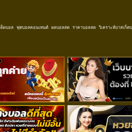
ีเด็ดบอล
ฟุตบอลคอนเทนต์
ผลบอลสด
ราคาบอลสด
วิเคราะห์บาสเก็ต