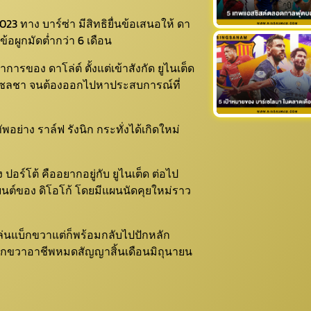
23 ทาง บาร์ซ่า มีสิทธิยื่นข้อเสนอให้ ดา
ข้อผูกมัดต่ำกว่า 6 เดือน
รของ ดาโล่ต์ ตั้งแต่เข้าสังกัด ยูไนเต็ด
าร์ โซลชา จนต้องออกไปหาประสบการณ์ที่
อย่าง ราล์ฟ รังนิก กระทั่งได้เกิดใหม่
ร์โต้ คืออยากอยู่กับ ยูไนเต็ด ต่อไป
เยนต์ของ ดิโอโก้ โดยมีแผนนัดคุยใหม่ราว
 เล่นแบ็กขวาแต่ก็พร้อมกลับไปปักหลัก
น แบ็กขวาอาชีพหมดสัญญาสิ้นเดือนมิถุนายน