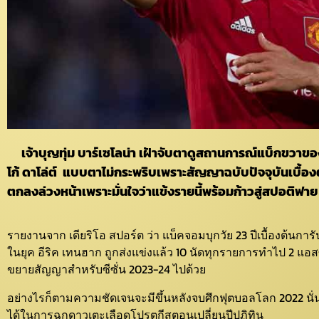
เจ้าบุญทุ่ม บาร์เซโลน่า เฝ้าจับตาดูสถานการณ์แบ็กขวาขอ
โก้ ดาโล่ต์ แบบตาไม่กระพริบเพราะสัญญาฉบับปัจจุบันเบื้องต
ตกลงล่วงหน้าเพราะมั่นใจว่าแข้งรายนี้พร้อมก้าวสู่สปอติฟาย ค
รายงานจาก เดียริโอ สปอร์ต ว่า แบ็คจอมบุกวัย 23 ปีเบื้องต้นการ
ในยุค อีริค เทนฮาก ถูกส่งแข่งแล้ว 10 นัดทุกรายการทำไป 2 แอสซิ
ขยายสัญญาสำหรับซีซั่น 2023-24 ไปด้วย
อย่างไรก็ตามความชัดเจนจะมีขึ้นหลังจบศึกฟุตบอลโลก 2022 นั
ได้ในการฉกดาวเตะเลือดโปรตุกีสตอนเปลี่ยนปีปฏิทิน