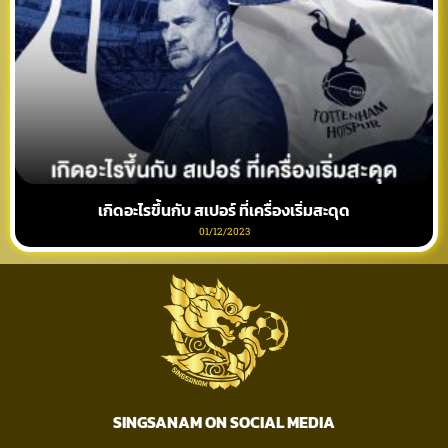
เกิดอะไรขึ้นกับ สเปอร์ ที่เครื่องเริ่มสะดุด
01/12/2023
SINGSANAM ON SOCIAL MEDIA