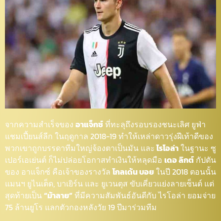
จากความสำเร็จของ
อาแจ็กซ์
ที่ทะลุถึงรอบรองชนะเลิศ ยูฟ่า
แชมเปี้ยนส์ลีก ในฤดูกาล 2018-19 ทำให้เหล่าดาวรุ่งฝีเท้าดีของ
พวกเขาถูกบรรดาทีมใหญ่จ้องตาเป็นมัน และ
ไรโอล่า
ในฐานะ ซู
เปอร์เอเย่นต์ ก็ไม่ปล่อยโอกาสทำเงินให้หลุดมือ
เดอ ลิกต์
กัปตัน
ของ อาแจ็กซ์ คือเจ้าของรางวัล
โกลเด้น บอย
ในปี 2018 ตอนนั้น
แมนฯ ยูไนเต็ด, บาเยิร์น และ ยูเวนตุส ขับเคี่ยวแย่งลายเซ็นต์ แต่
สุดท้ายเป็น
“ม้าลาย”
ที่มีความสัมพันธ์อันดีกับ ไรโอล่า ยอมจ่าย
75 ล้านยูโร แลกตัวกองหลังวัย 19 ปีมาร่วมทีม