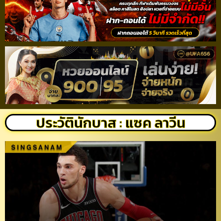
ประวัตินักบาส : แซค ลาวีน