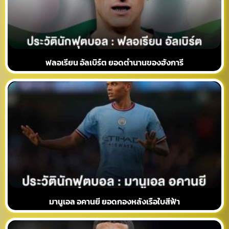
ฟลอเรียน อัลเบิร์ต ยอดตำนานของฮังการี
มานูเอล อคานยี ยอดกองหลังเรือใบสีฟ้า