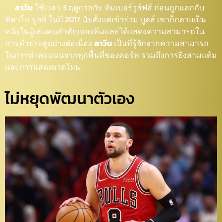
ลาวีน
ใช้เวลา 3 ฤดูกาลกับ ทิมเบอร์วูล์ฟส์ ก่อนถูกแลกกับ
ชิคาโก บูลส์ ในปี 2017 นับตั้งแต่เข้าร่วม บูลส์ เขาก็กลายเป็น
หนึ่งในผู้เล่นคนสำคัญของทีมและได้แสดงความสามารถใน
การทำประตูอย่างต่อเนื่อง
ลาวีน
เป็นที่รู้จักจากความสามารถ
ในการทำคะแนนจากทุกพื้นที่ของคอร์ท รวมถึงการยิงสามแต้ม
และการแสดงผาดโผน
ไม่หยุดพัฒนาตัวเอง