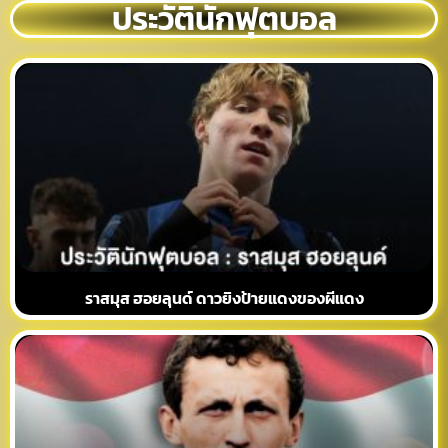
ประวัตินักฟุตบอล
ราสมุส ฮอยลุนด์ ดาวยิงป้ายแดงของผีแดง