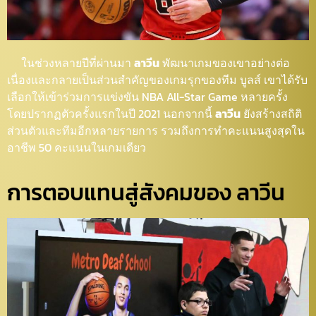
ในช่วงหลายปีที่ผ่านมา
ลาวีน
พัฒนาเกมของเขาอย่างต่อ
เนื่องและกลายเป็นส่วนสำคัญของเกมรุกของทีม บูลส์ เขาได้รับ
เลือกให้เข้าร่วมการแข่งขัน NBA All-Star Game หลายครั้ง
โดยปรากฏตัวครั้งแรกในปี 2021 นอกจากนี้
ลาวีน
ยังสร้างสถิติ
ส่วนตัวและทีมอีกหลายรายการ รวมถึงการทำคะแนนสูงสุดใน
อาชีพ 50 คะแนนในเกมเดียว
การตอบแทนสู่สังคมของ ลาวีน