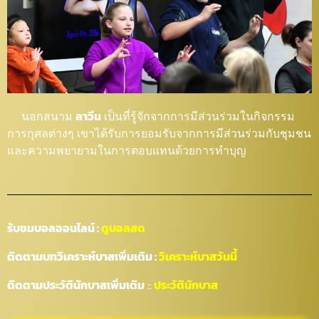
นอกสนาม
ลาวีน
เป็นที่รู้จักจากการมีส่วนร่วมในกิจกรรม
การกุศลต่างๆ เขาได้รับการยอมรับจากการมีส่วนร่วมกับชุมชน
และความพยายามในการตอบแทนด้วยการทำบุญ
รับชมบอลออนไลน์ :
ดูบอลสด
ติดตามบทวิเคราะห์บาสเพิ่มเติม :
วิเคราะห์บาสวันนี้
ติดตามประวัตินักบาสเพิ่มเติม
::
ประวัตินักบาส