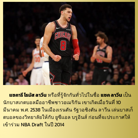
แซคารี โธมัส ลาวีน
หรือที่รู้จักกันทั่วไปในชื่อ
แซค ลาวีน
เป็น
นักบาสเกตบอลมืออาชีพชาวอเมริกัน เขาเกิดเมื่อวันที่ 10
มีนาคม พ.ศ. 2538 ในเมืองเรนตัน รัฐวอชิงตัน ลาวีน เล่นบาสเก็
ตบอลของวิทยาลัยให้กับ ยูซีแอล บรูอินส์ ก่อนที่จะประกาศให้
เข้าร่วม NBA Draft ในปี 2014