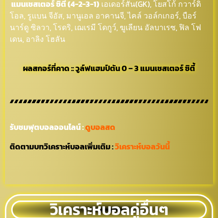
แมนเชสเตอร์ ซิตี้ (4-2-3-1)
เอเดอร์สัน(GK), โยสโก้ กวาร์ดิ
โอล, รูแบน จีอัส, มานูเอล อาคานจี, ไคล์ วอล์กเกอร์, บือร์
นาร์ดู ซิลวา, โรดริ, เฌเรมี โดกูว์, ฆูเลียน อัลบาเรซ, ฟิล โฟ
เดน, อาลิง โฮลัน
ผลสกอร์ที่คาด :: วูล์ฟแฮมป์ตัน 0 – 3 แมนเชสเตอร์ ซิตี้
รับชมฟุตบอลออนไลน์ :
ดูบอลสด
ติดตามบทวิเคราะห์บอลเพิ่มเติม :
วิเคราะห์บอลวันนี้
วิเคราะห์บอลคู่อื่นๆ