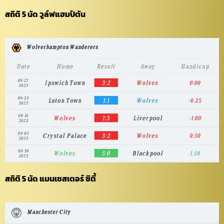
สถิติ 5 นัด วูล์ฟแฮมป์ตัน
สถิติ 5 นัด แมนเชสเตอร์ ซิตี้