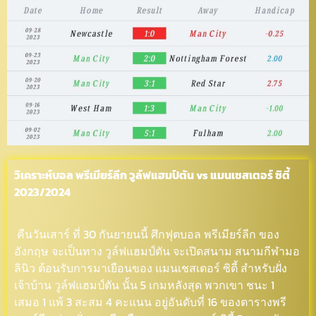
วิเคราะห์บอล พรีเมียร์ลีก วูล์ฟแฮมป์ตัน vs แมนเชสเตอร์ ซิตี้
2023/2024
คืนวันเสาร์ ที่ 30 กันยายนนี้ ศึกฟุตบอล พรีเมียร์ลีก ของ
อังกฤษ จะเป็นทาง วูล์ฟแฮมป์ตัน จะเปิดสนาม สนามกีฬามอ
ลินิว ต้อนรับการมาเยือนของ แมนเชสเตอร์ ซิตี้ สำหรับฝั่ง
เจ้าบ้าน วูล์ฟแฮมป์ตัน นั้น 5 เกมหลังสุด พวกเขา ชนะ 1
เสมอ 1 แพ้ 3 สะสม 4 คะแนน อยู่อันดับที่ 16 ของตารางพรี