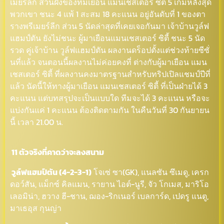
เมยร์ลีก ส่วนฝั่งของทีมเยือน แมนเชสเตอร์ ซิตี้ 5 เกมหลังสุด
พวกเขา ชนะ 4 แพ้ 1 สะสม 18 คะแนน อยู่อันดับที่ 1 ของตา
รางพรีเมยร์ลีก ส่วน 5 นัดล่าสุดที่เคยเจอกันมา เจ้าบ้านวูล์ฟ
แฮมป์ตัน ยังไม่ชนะ ผู้มาเยือนแมนเชสเตอร์ ซิตี้ ชนะ 5 นัด
รวด คู่เจ้าบ้าน วูล์ฟแฮมป์ตัน ผลงานดร็อปตั้งแต่ช่วงท้ายซีซั่
นที่แล้ว จนตอนนี้ผลงานไม่ค่อยคงที่ ต่างกับผู้มาเยือน แมน
เชสเตอร์ ซิตี้ ที่ผลงานคงมาตรฐานสำหรับทริปเปิลแชมป์ปีที่
แล้ว นัดนี้ให้ทางผู้มาเยือน แมนเชสเตอร์ ซิตี้ ที่เป็นฝ่ายได้ 3
คะแนน แต่บทสรุปจะเป็นแบบใด ทีมจะได้ 3 คะแนน หรือจะ
แบ่งกันแค่ 1 คะแนน ต้องติดตามกัน ในคืนวันที่ 30 กันยายน
นี้ เวลา 21.00 น.
11 ตัวจริงที่คาดว่าจะลงสนาม
วูล์ฟแฮมป์ตัน (4-2-3-1)
โจเซ่ ซา(GK), แนลซัน ซึเมดู, เครก
ดอว์สัน, แม็กซ์ คิลแมน, รายาน ไอต์-นูรี, จัว โกเมส, มาริโอ
เลอมิน่า, ฮวาง ฮี-ชาน, ฌอง-ริกเนอร์ เบลการ์ด, เปดรู แนตู,
มาเธอุส กุนญ่า