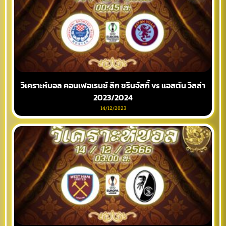
วิเคราะห์บอล คอนเฟอเรนซ์ ลีก ซรินจ์สกี้ vs แอสตัน วิลล่า
2023/2024
14/12/2023