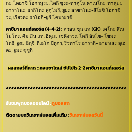
กะ, ไดฮาชิ โอกามูระ, ไดกิ ซูงะ-ทาคุโน คาเนโกะ, ทาคุมะ
อาราโนะ, อากิโตะ ฟุกุโมริ, ยูยะ อาซาโนะ-สึโยชิ โอกาชิ
วะ, เรียวตะ อาโอกิ-ยูกิ โคบายาชิ
คาชิมา แอนท์เลอร์ส (4-4-2) :
ควอน ซุน แท (GK), เคโกะ สึเน
โมโตะ, คิม มิน แท, อิคุมะ เซคิงาวะ, โคกิ อันไซ- โชมะ
โดอิ, ยูตะ ฮิกุจิ, ดีเอโก ปิตูกา, ริวทาโร อารากิ- อายาเสะ อุเอ
ดะ, ยูมะ ซูซูกิ
ผลสกอร์ที่คาด :: คอนซาโดเล่ ซัปโปโร 2-2 คาชิมา แอนท์เลอร์ส
รับชมฟุตบอลออนไลน์ :
ดูบอลสด
ติดตามบทวิเคราะห์บอลเพิ่มเติม :
วิเคราะห์บอลวันนี้