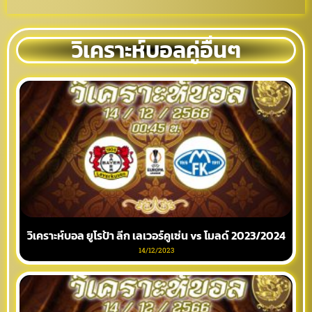
วิเคราะห์บอลคู่อื่นๆ
วิเคราะห์บอล ยูโรป้า ลีก เลเวอร์คูเซ่น vs โมลด์ 2023/2024
14/12/2023