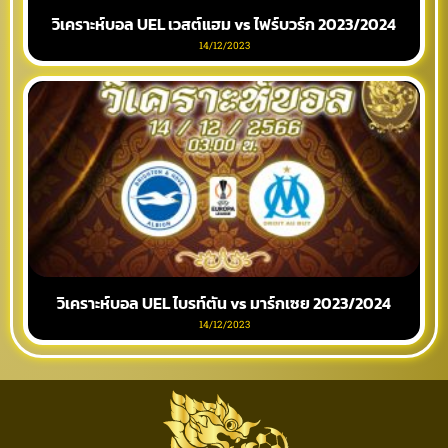
วิเคราะห์บอล UEL เวสต์แฮม vs ไฟร์บวร์ก 2023/2024
14/12/2023
วิเคราะห์บอล UEL ไบรท์ตัน vs มาร์กเซย 2023/2024
14/12/2023