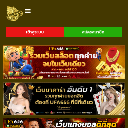
เข้าสู่ระบบ
สมัครสมาชิก