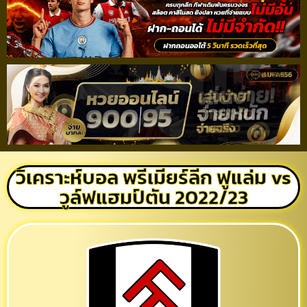
วิเคราะห์บอล พรีเมียร์ลีก ฟูแล่ม vs
วูล์ฟแฮมป์ตัน 2022/23