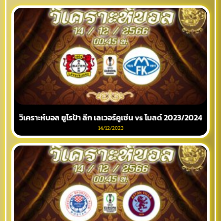
วิเคราะห์บอล ยูโรป้า ลีก เลเวอร์คูเซ่น vs โมลด์ 2023/2024
14/12/2023