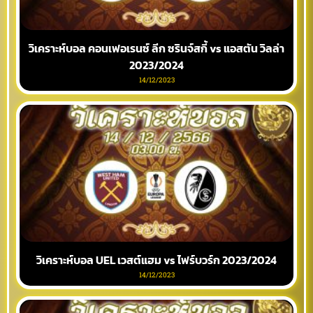
วิเคราะห์บอล คอนเฟอเรนซ์ ลีก ซรินจ์สกี้ vs แอสตัน วิลล่า
2023/2024
14/12/2023
วิเคราะห์บอล UEL เวสต์แฮม vs ไฟร์บวร์ก 2023/2024
14/12/2023