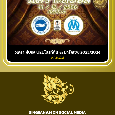
วิเคราะห์บอล UEL ไบรท์ตัน vs มาร์กเซย 2023/2024
14/12/2023
SINGSANAM ON SOCIAL MEDIA