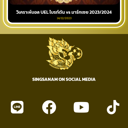
วิเคราะห์บอล UEL ไบรท์ตัน vs มาร์กเซย 2023/2024
14/12/2023
SINGSANAM ON SOCIAL MEDIA