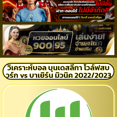
วิเคราะห์บอล บุนเดสลีกา โวล์ฟสบ
วร์ก vs บาเยิร์น มิวนิค 2022/2023