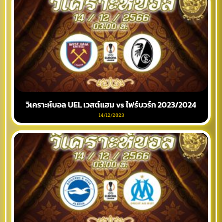
วิเคราะห์บอล UEL เวสต์แฮม vs ไฟร์บวร์ก 2023/2024
14/12/2023