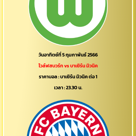
วันอาทิตย์ที่ 5 กุมภาพันธ์ 2566
โวล์ฟสบวร์ก vs บาเยิร์น มิวนิค
ราคาบอล : บาเยิร์น มิวนิค ต่อ 1
เวลา : 23.30 น.