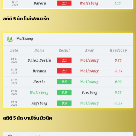
สถิติ 5 นัด โวล์ฟสบวร์ก
สถิติ 5 นัด บาเยิร์น มิวนิค