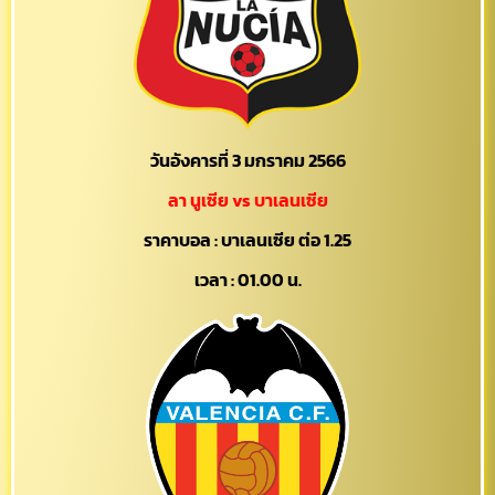
วันอังคารที่ 3 มกราคม 2566
ลา นูเซีย vs บาเลนเซีย
ราคาบอล : บาเลนเซีย ต่อ 1.25
เวลา : 01.00 น.