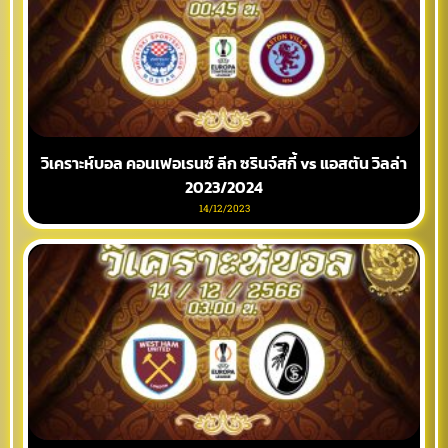
วิเคราะห์บอล คอนเฟอเรนซ์ ลีก ซรินจ์สกี้ vs แอสตัน วิลล่า
2023/2024
14/12/2023