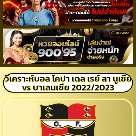
วิเคราะห์บอล โคปา เดล เรย์ ลา นูเซีย
vs บาเลนเซีย 2022/2023