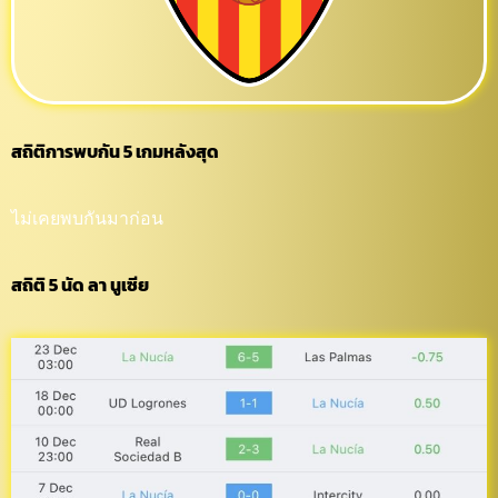
สถิติการพบกัน 5 เกมหลังสุด
ไม่เคยพบกันมาก่อน
สถิติ 5 นัด ลา นูเซีย