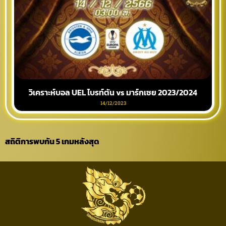
วิเคราะห์บอล UEL ไบรท์ตัน vs มาร์กเซย 2023/2024
14/12/2023
สถิติการพบกัน 5 เกมหลังสุด