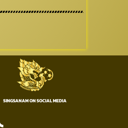
SINGSANAM ON SOCIAL MEDIA