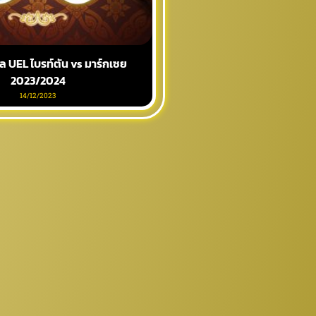
อล UEL ไบรท์ตัน vs มาร์กเซย
2023/2024
14/12/2023