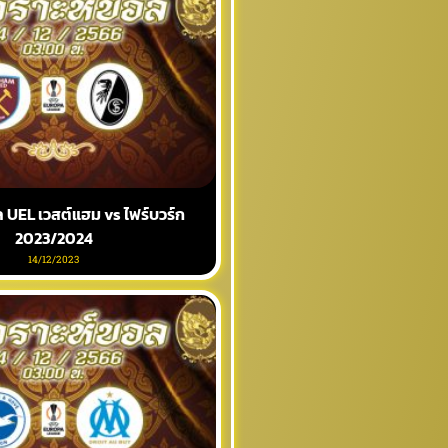
ล UEL เวสต์แฮม vs ไฟร์บวร์ก
2023/2024
14/12/2023