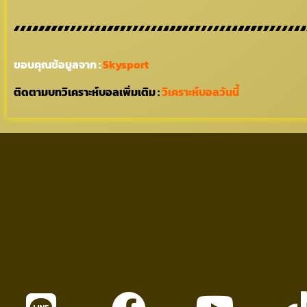
ขอบคุณข้อมูลจาก :
Skysport
ติดตามบทวิเคราะห์บอลเพิ่มเติม :
วิเคราะห์บอลวันนี้