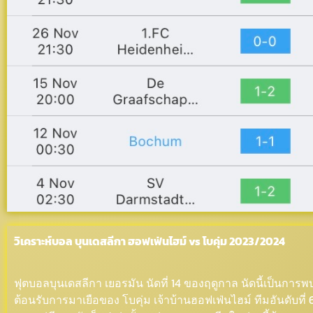
วิเคราะห์บอล บุนเดสลีกา ฮอฟเฟ่นไฮม์ vs โบคุ่ม 2023/2024
ฟุตบอลบุนเดสลีกา เยอรมัน นัดที่ 14 ของฤดูกาล นัดนี้เป็นการพ
ต้อนรับการมาเยือของ โบคุ่ม เจ้าบ้านฮอฟเฟ่นไฮม์ ทีมอันดับที่