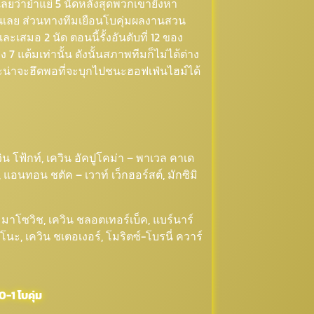
ลยว่าย่ำแย่ 5 นัดหลังสุดพวกเขายังหา
ีขึ้นเลย ส่วนทางทีมเยือนโบคุ่มผลงานสวน
ละเสมอ 2 นัด ตอนนี้รั้งอันดับที่ 12 ของ
7 แต้มเท่านั้น ดังนั้นสภาพทีมก็ไม่ได้ต่าง
ละน่าจะฮึดพอที่จะบุกไปชนะฮอฟเฟ่นไฮม์ได้
ิน โฟ้กท์, เควิน อัคปูโคม่า – พาเวล คาเด
 แอนทอน ชตัค – เวาท์ เว็กฮอร์สต์, มักซิมิ
 มาโซวิช, เควิน ชลอตเทอร์เบ็ค, แบร์นาร์
โนะ, เควิน ชเตอเงอร์, โมริตซ์-โบรนี่ ควาร์
-1 โบคุ่ม