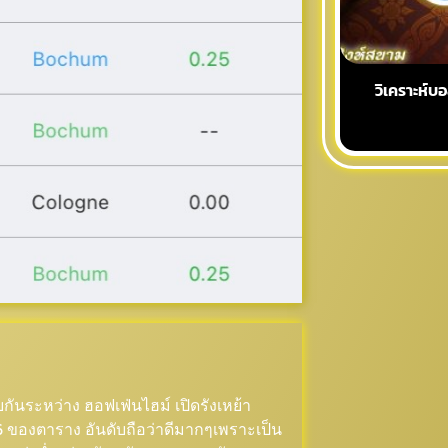
วิเคราะห์บ
บกันระหว่าง ฮอฟเฟ่นไฮม์ เปิดรังเหย้า
 6 ของตาราง อันดับถือว่าดีมากๆเพราะเป็น