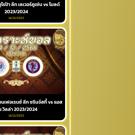
ูโรป้า ลีก เลเวอร์คูเซ่น vs โมลด์
2023/2024
14/12/2023
อนเฟอเรนซ์ ลีก ซรินจ์สกี้ vs แอส
น วิลล่า 2023/2024
14/12/2023