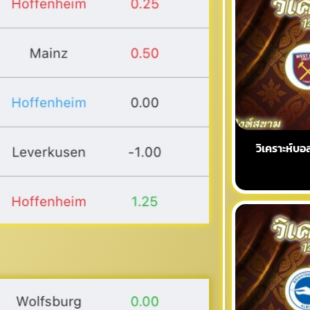
วิเคราะห์บอ