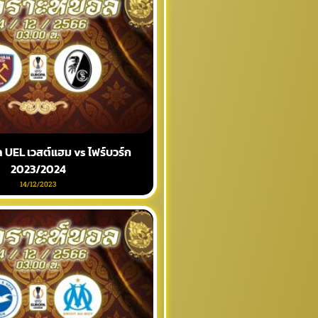
ล UEL เวสต์แฮม vs ไฟร์บวร์ก
2023/2024
14/12/2023