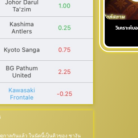
วิเคราะห์บ
4
ดูกาลกันแล้ว ในนัดนี้เป็นคิวของ ซางัน