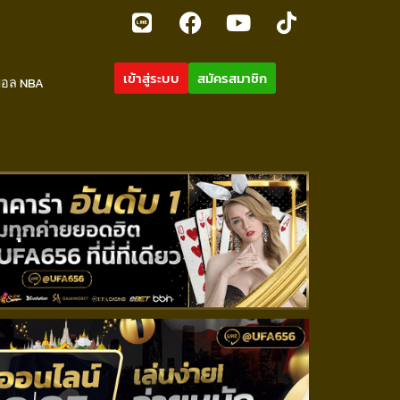
เข้าสู่ระบบ
สมัครสมาชิก
บอล NBA