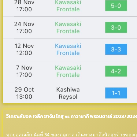
วิเคราะห์บอล เจลีก ซางัน โทสุ vs คาวาซากิ ฟรอนตาเล่ 2023/202
ฟุตบอลเจลีก นัดที่ 34 ของฤดูกาล เดินทางมาถึงนัดสุยท้ายของฤ