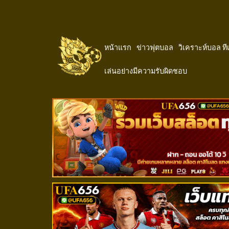
หน้าแรก
ข่าวฟุตบอล
วิเคราะห์บอล ท
เล่นอย่างมีความรับผิดชอบ