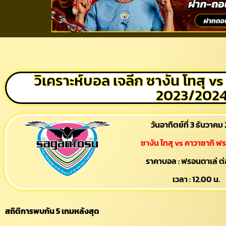
วิเคราะห์บอล เจลีก 
วิเคราะห์บอล เจลีก ซางัน โทสุ v
2023/202
วันอาทิตย์ที่ 3 ธันวาคม
ซางัน โทสุ vs คาวาซากิ ฟ
ราคาบอล : ฟรอนตาเล่ ต่
เวลา : 12.00 น.
สถิติการพบกัน 5 เกมหลังสุด