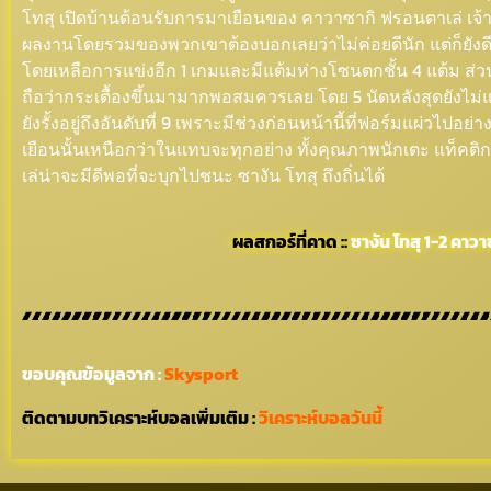
โทสุ เปิดบ้านต้อนรับการมาเยือนของ คาวาซากิ ฟรอนตาเล่ เจ้าบ
ผลงานโดยรวมของพวกเขาต้องบอกเลยว่าไม่ค่อยดีนัก แต่ก็ยังดี
โดยเหลือการแข่งอีก 1 เกมและมีแต้มห่างโซนตกชั้น 4 แต้ม ส
ถือว่ากระเตื้องขึ้นมามากพอสมควรเลย โดย 5 นัดหลังสุดยังไม
ยังรั้งอยู่ถึงอันดับที่ 9 เพราะมีช่วงก่อนหน้านี้ที่ฟอร์มแผ่วไปอย
เยือนนั้นเหนือกว่าในแทบจะทุกอย่าง ทั้งคุณภาพนักเตะ แท็คติ
เล่น่าจะมีดีพอที่จะบุกไปชนะ ซางัน โทสุ ถึงถิ่นได้
ผลสกอร์ที่คาด ::
ซางัน โทสุ 1-2 คาว
ขอบคุณข้อมูลจาก :
Skysport
ติดตามบทวิเคราะห์บอลเพิ่มเติม :
วิเคราะห์บอลวันนี้