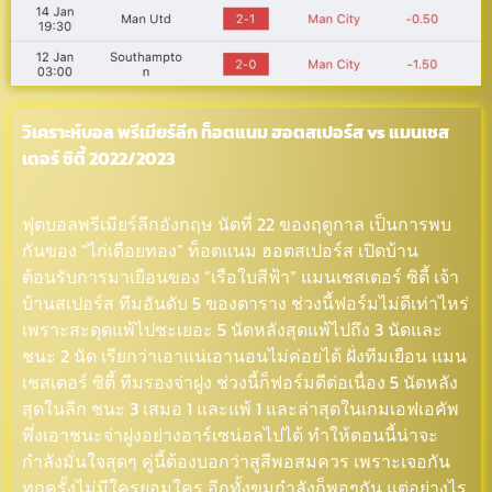
วิเคราะห์บอล พรีเมียร์ลีก ท็อตแนม ฮอตสเปอร์ส vs แมนเชส
เตอร์ ซิตี้ 2022/2023
ฟุตบอลพรีเมียร์ลีกอังกฤษ นัดที่ 22 ของฤดูกาล เป็นการพบ
กันของ “ไก่เดือยทอง” ท็อตแนม ฮอตสเปอร์ส เปิดบ้าน
ต้อนรับการมาเยือนของ “เรือใบสีฟ้า” แมนเชสเตอร์ ซิตี้ เจ้า
บ้านสเปอร์ส ทีมอันดับ 5 ของตาราง ช่วงนี้ฟอร์มไม่ดีเท่าไหร่
เพราะสะดุดแพ้ไปซะเยอะ 5 นัดหลังสุดแพ้ไปถึง 3 นัดและ
ชนะ 2 นัด เรียกว่าเอาแน่เอานอนไม่ค่อยได้ ฝั่งทีมเยือน แมน
เชสเตอร์ ซิตี้ ทีมรองจ่าฝูง ช่วงนี้ก็ฟอร์มดีต่อเนื่อง 5 นัดหลัง
สุดในลีก ชนะ 3 เสมอ 1 และแพ้ 1 และล่าสุดในเกมเอฟเอคัพ
พึ่งเอาชนะจ่าฝูงอย่างอาร์เซน่อลไปได้ ทำให้ตอนนี้น่าจะ
กำลังมั่นใจสุดๆ คู่นี้ต้องบอกว่าสูสีพอสมควร เพราะเจอกัน
ทุกครั้งไม่มีใครยอมใคร อีกทั้งขุมกำลังก็พอๆกัน แต่อย่างไร