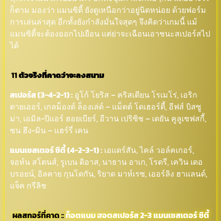
ก็ตาม มองว่า แมนซิตี้ ยังดูเหนือกว่าอยู่นิดหน่อย ด้วยฟอร์ม
การเล่นล่าสุด อีกทั้งยังกำลังมั่นใจสุดๆ จึงคิดว่าเกมนี้ แม้
แมนซิตี้จะต้องออกไปเยือน แต่ย่าจะเฉือนเอาชนะสเปอร์สไป
ได้
11
ตัวจริงที่คาดว่าจะลงสนาม
สเปอร์ส (3-4-2-1) :
อูโก้ โยริส – คริสเตียน โรเมโร่, เอริก
ดายเออร์, เกลม็องต์ ล็องเล่ต์ – แม็ตต์ โดเฮอร์ตี้, อีฟส์ บิสซู
ม่า, เอมิล-ปิแอร์ ฮอยเบียร์, อีวาน เปริซิช – เดยัน คูลูเซฟสกี้,
ซน ฮึง-มิน – แฮร์รี่ เคน
แมนเชสเตอร์ ซิตี้ (4-2-3-1) :
เอแดร์สัน, ไคล์ วอล์คเกอร์,
จอห์น สโตนส์, รูเบน ดิอาส, นาธาน อาเก, โรดรี, เควิน เดอ
บรอยน์, อิลคาย กุนโดกัน, ริยาด มาห์เรซ, เออร์ลิง ฮาแลนด์,
แจ็ค กรีลิช
ผลสกอร์ที่คาด ::
ท็อตแนม ฮอตสเปอร์ส 2-3 แมนเชสเตอร์ ซิตี้