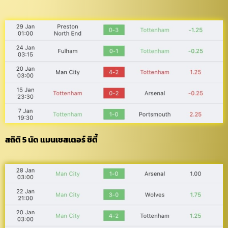
สถิติ 5 นัด แมนเชสเตอร์ ซิตี้