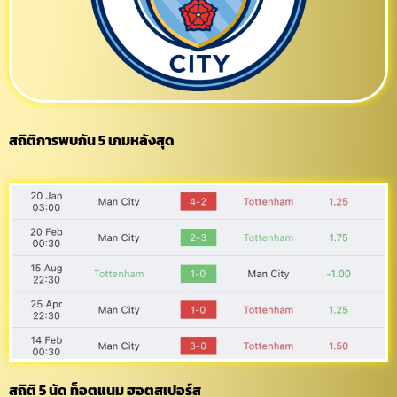
สถิติการพบกัน 5 เกมหลังสุด
สถิติ 5 นัด ท็อตแนม ฮอตสเปอร์ส