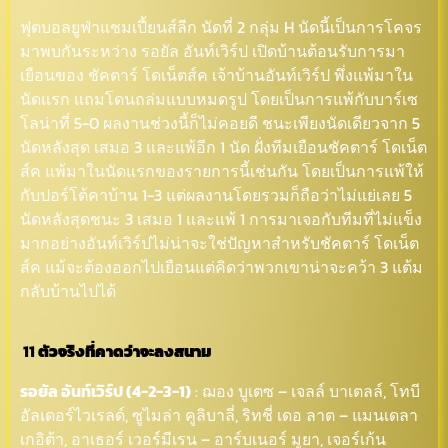
ฟุตบอลยูฟ่าแชมเปี้ยนส์ลีก นัดที่ 2 กลุ่ม H นัดนี้เป็นการโคจร
มาพบกันระหว่าง รอยัล อันท์เวิร์ป เปิดบ้านต้อนรับการมา
เยือนของ ชัคตาร์ โดเน็ตส์ค เจ้าบ้านอันท์เวิร์ป พึ่งแพ้มาใน
นัดแรก แถมโดนถล่มแบบหมดรูป โดยเป็นการแพ้กับบาร์เซ
โลน่าที่ 5-0 ผลงานช่วงนี้ก็ไม่คอยดี ชนะเพียงนัดเดียวจาก 5
นัดหลังสุด เสมอ 3 และแพ้อีก 1 นัด ฝั่งทีมเยือนชัคตาร์ โดเน็ต
ส์ค แพ้มาในนัดแรกของรายการนี้เช่นกัน โดยเป็นการแพ้ให้
กับปอร์โต้คาบ้าน 1-3 แต่ผลงานโดยรวมก็ถือว่าไม่แย่เลย 5
นัดหลังสุดชนะ 3 เสมอ 1 และแพ้ 1 การมาเจอกับทีมที่ไม่แข็ง
มากอย่างอันท์เวิร์ปไม่น่าจะใช่ปัญหาสำหรับชัคตาร์ โดเน็ต
ส์ค แม้จะต้องออกไปเยือนแต่คิดว่าพวกเขาน่าจะคว้า 3 แต้ม
กลับบ้านไปได้
11
ตัวจริงที่คาดว่าจะลงสนาม
รอยัล อันท์เวิร์ป (4-2-3-1)
: ฌอง บูเตซ – เจลล์ บาเตลล์, โทบี
อัลเดอร์ไวเรลด์, ซูไมล่า คูลิบาลี่, ริทชี่ เดอ ลาต – แมนเดลา
เกอิต้า, อาเธอร์ เวอร์มีเรน – อาร์บเนอร์ มูยา, เจอร์เก้น