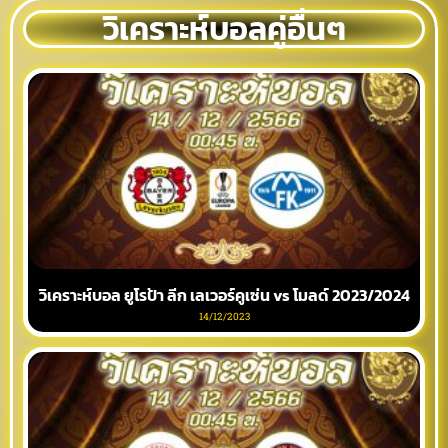
วิเคราะห์บอลคู่อื่นๆ
วิเคราะห์บอล ยูโรป้า ลีก เลเวอร์คูเซ่น vs โมลด์ 2023/2024
14/12/2023