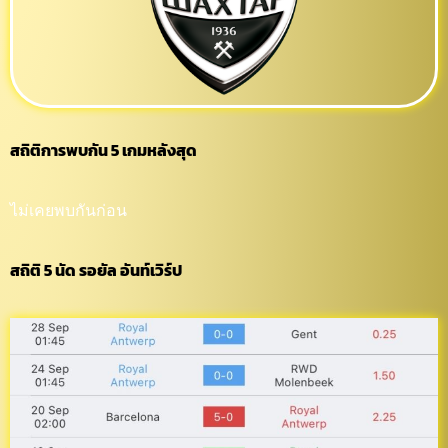
สถิติการพบกัน 5 เกมหลังสุด
ไม่เคยพบกันก่อน
สถิติ 5 นัด รอยัล อันท์เวิร์ป