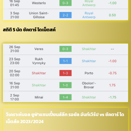
สถิติ 5 นัด ชัคตาร์ โดเน็ตสค์
วิเคราะห์บอล ยูฟ่าแชมเปี้ยนส์ลีก รอยัล อันท์เวิร์ป vs ชัคตาร์ โด
เน็ตส์ค 2023/2024