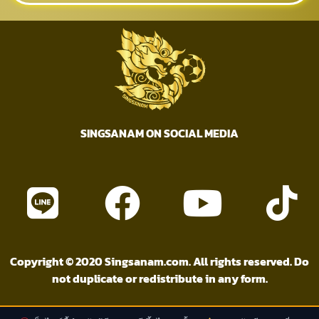
SINGSANAM ON SOCIAL MEDIA
Copyright © 2020 Singsanam.com. All rights reserved. Do
not duplicate or redistribute in any form.