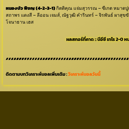
หนองบัว พิชญ
(4-2-3-1)
กิตติคุณ แจ่มสุวรรณ – ซีเกต หมาดปูเต
สถาพร แดงสี – ลีออน เจมส์, ณัฐวุฒิ คำรินทร์ – จิรพันธ์ ผาสุขขั
โจนาธาน เฮส
ผลสกอร์ที่คาด :: บีอีซี เทโร 2-0
ติดตามบทวิเคราะห์บอลเพิ่มเติม :
วิเคราะห์บอลวันนี้