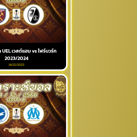
ล UEL เวสต์แฮม vs ไฟร์บวร์ก
2023/2024
14/12/2023