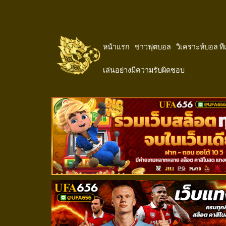
หน้าแรก
ข่าวฟุตบอล
วิเคราะห์บอล ท
เล่นอย่างมีความรับผิดชอบ