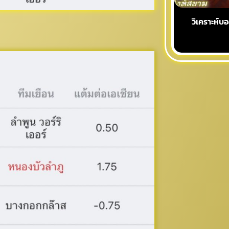
วิเคราะห์บ