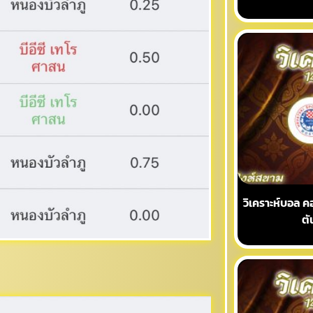
วิเคราะห์บอล ค
ตั