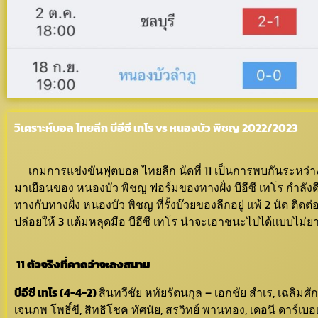
วิเคราะห์บอล ไทยลีก บีอีซี เทโร vs หนองบัว พิชญ 2022/2023
เกมการแข่งขันฟุตบอล ไทยลีก นัดที่ 11 เป็นการพบกันระหว่าง
มาเยือนของ หนองบัว พิชญ ฟอร์มของทางฝั่ง บีอีซี เทโร กำลังดี
ทางกับทางฝั่ง หนองบัว พิชญ ที่รั้งบ๊วยของลีกอยู่ แพ้ 2 นัด ติดต่
ปล่อยให้ 3 แต้มหลุดมือ บีอีซี เทโร น่าจะเอาชนะไปได้แบบไม่ย
11
ตัวจริงที่คาดว่าจะลงสนาม
บีอีซี เทโร (4-4-2)
สินทวีชัย หทัยรัตนกุล – เอกชัย สำเร, เฉลิมศั
เจนภพ โพธิ์ขี, สิทธิโชค ทัศนัย, สรวิทย์ พานทอง, เดอนี ดาร์เบอเ