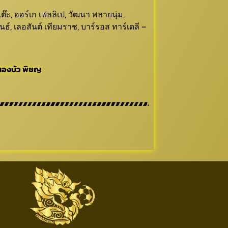
๊ะ, ฮอร์เก เฟลลิเป, วัฒนา พลายนุ่ม,
นธ์, เลอสันต์ เทียมราช, บาร์รอส ทาร์เดลี –
 หนองบัว พิชญ