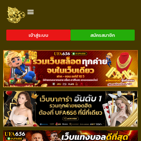
เข้าสู่ระบบ
สมัครสมาชิก