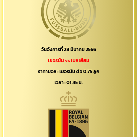
วันอังคารที่ 28 มีนาคม 2566
เยอรมัน vs เบลเยียม
ราคาบอล : เยอรมัน ต่อ 0.75 ลูก
เวลา : 01.45 น.