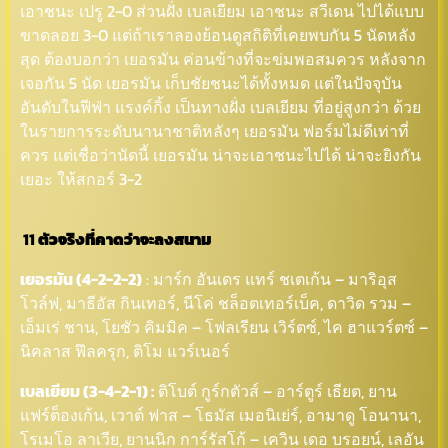
เอาชนะ เปรู 2-0 ส่วนฝั่ง เบลเยียม เอาชนะ สวีเดน ไปได้แบบ
ขาดลอย 3-0 แต่ถ้าเราลองย้อนดูสถิติที่เคยพบกัน 5 นัดหลัง
สุด ต้องบอกว่า เยอรมัน ค่อนข้างที่จะข่มพอสมควร หลังจาก
เจอกัน 5 นัด เยอรมัน เก็บชัยชนะได้ทั้งหมด แต่ในปัจจุบัน
อันดับในฟีฟ่า แรงค์กิ้ง เป็นทางฝั่ง เบลเยียม ที่อยู่สูงกว่า ด้วย
ในรายการระดับนานาชาติหลังๆ เยอรมัน ฟอร์มไม่ดีเท่าที่
ควร แต่เชื่อว่านัดนี้ เยอรมัน น่าจะเอาชนะไปได้ น่าจะยิงกัน
เยอะ ให้สกอร์ 3-2
11
ตัวจริงที่คาดว่าจะลงสนาม
เยอรมัน (4-2-2-2)
: มาร์ก อันเดร แทร์ ชเตเก้น – มาริอุส
โวล์ฟ, มาธีอัส กินเทอร์, นีโค่ ชล็อตเทอร์เบ็ค, ดาวิด รวม –
เอ็มเร่ ชาน, โยชัว คิมมิค – โฟลเรียน เวิร์ตซ์, ไค ฮาแวร์ตซ์ –
นิคลาส ฟึลครุก, ติโม แวร์เนอร์
เบลเยียม (3-4-2-1) :
ติโบต์ กูร์กตัวส์ – อาร์ตูร์ เธียต, ยาน
แฟร์ต็องเก้น, เวาต์ ฟาส – โธมัส เมอนิเย่ร์, อามาดู โอนานา,
โรเมโอ ลาเวีย, ยานนิก การ์รัสโก้ – เควิน เดอ บรอยน์, เลอัน