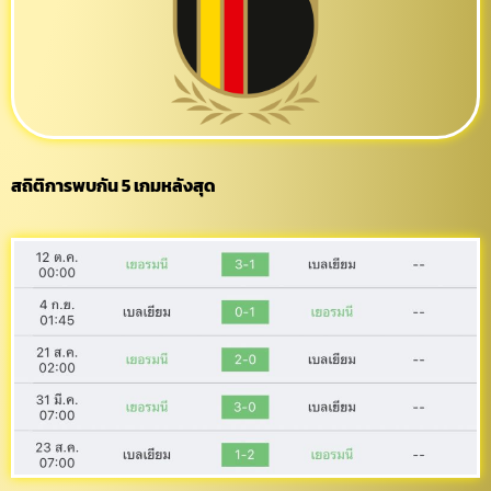
สถิติการพบกัน 5 เกมหลังสุด