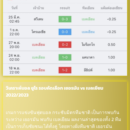
วิเคราะห์บอล ยูโร รอบคัดเลือก เยอรมัน vs เบลเยียม
2022/2023
เกมการแข่งขันฟุตบอล กระชับมิตรทีมชาติ เป็นการพบกัน
ระหว่าง เยอรมัน พบกับ เบลเยียม ผลงานล่าสุดของทั้ง 2 ทีม
เป็นการเก็บชัยชนะได้ทั้งคู่ โดยทางฝั่งทีมชาติ เยอรมัน