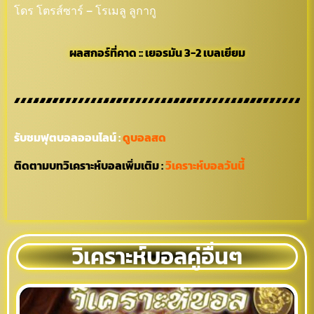
โดร โตรส์ซาร์ – โรเมลู ลูกากู
ผลสกอร์ที่คาด :: เยอรมัน 3-2 เบลเยียม
รับชมฟุตบอลออนไลน์ :
ดูบอลสด
ติดตามบทวิเคราะห์บอลเพิ่มเติม :
วิเคราะห์บอลวันนี้
วิเคราะห์บอลคู่อื่นๆ