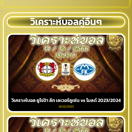
วิเคราะห์บอลคู่อื่นๆ
วิเคราะห์บอล ยูโรป้า ลีก เลเวอร์คูเซ่น vs โมลด์ 2023/2024
14/12/2023