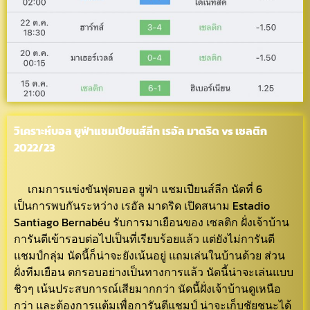
วิเคราะห์บอล ยูฟ่าแชมเปียนส์ลีก เรอัล มาดริด vs เซลติก
2022/23
เกมการแข่งขันฟุตบอล ยูฟ่า แชมเปียนส์ลีก นัดที่ 6
เป็นการพบกันระหว่าง เรอัล มาดริด เปิดสนาม Estadio
Santiago Bernabéu รับการมาเยือนของ เซลติก ฝั่งเจ้าบ้าน
การันตีเข้ารอบต่อไปเป็นที่เรียบร้อยแล้ว แต่ยังไม่การันตี
แชมป์กลุ่ม นัดนี้ก็น่าจะยังเน้นอยู่ แถมเล่นในบ้านด้วย ส่วน
ฝั่งทีมเยือน ตกรอบอย่างเป็นทางการแล้ว นัดนี้น่าจะเล่นแบบ
ชิวๆ เน้นประสบการณ์เสียมากกว่า นัดนี้ฝั่งเจ้าบ้านดูเหนือ
กว่า และต้องการแต้มเพื่อการันตีแชมป์ น่าจะเก็บชัยชนะได้