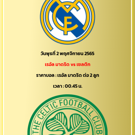
วันพุธที่ 2 พฤศจิกายน 2565
เรอัล มาดริด vs เซลติก
ราคาบอล : เรอัล มาดริด ต่อ 2 ลูก
เวลา : 00.45 น.