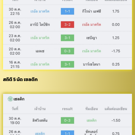
สถิติ 5 นัด เซลติก