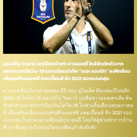
ออเรลิโอ วิดมาร์ เฮดโค้ชหน้าเก่า ชาวออสซี่ ใกล้พ้นกักตัวจาก
สถานการณ์โควิด-19 และเตรียมนำทัพ “เดอะ แรบบิท” ลงฝึกซ้อม
เพื่อลุยศึกเอเอฟซี แชมเปี้ยนส์ ลีก 2021 รอบแบ่งกลุ่ม
ความเคลื่อนไหวล่าสุดของ บีจี ปทุม ยูไนเต็ด ทีมแชมป์ไทยลีก
2020-21 ใกล้จะได้ ออเรลิโอ วิดมาร์ กุนซือชาวออสเตรเลีย พ้น
กักตัวตามมาตรการป้องกันโควิด-19 ในช่วงสิ้นเดือนพฤษภาคม
นี้ เพื่อเตรียมทีมลงแข่งขันศึกเอเอฟซี แชมเปี้ยนส์ ลีก 2021 รอบ
แบ่งกลุ่ม ในช่วงกลางเดือนมิถุนายนนี้ โดยให้ผู้ช่วยทำการบ้าน
ศึกษาทีมคู่แข่งไปก่อนในช่วงที่ตนกำลังกักตัว