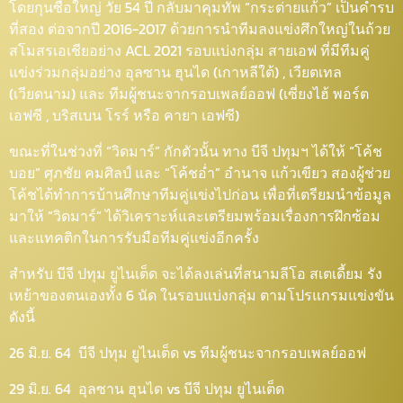
โดยกุนซือใหญ่ วัย 54 ปี กลับมาคุมทัพ “กระต่ายแก้ว” เป็นคำรบ
ที่สอง ต่อจากปี 2016-2017 ด้วยการนำทีมลงแข่งศึกใหญ่ในถ้วย
สโมสรเอเชียอย่าง ACL 2021 รอบแบ่งกลุ่ม สายเอฟ ที่มีทีมคู่
แข่งร่วมกลุ่มอย่าง อุลซาน ฮุนได (เกาหลีใต้) , เวียตเทล
(เวียดนาม) และ ทีมผู้ชนะจากรอบเพลย์ออฟ (เซี่ยงไฮ้ พอร์ต
เอฟซี , บริสเบน โรร์ หรือ คายา เอฟซี)
ขณะที่ในช่วงที่ “วิดมาร์” กักตัวนั้น ทาง บีจี ปทุมฯ ได้ให้ “โค้ช
บอย” ศุภชัย คมศิลป์ และ “โค้ชอ่ำ” อำนาจ แก้วเขียว สองผู้ช่วย
โค้ชได้ทำการบ้านศึกษาทีมคู่แข่งไปก่อน เพื่อที่เตรียมนำข้อมูล
มาให้ “วิดมาร์” ได้วิเคราะห์และเตรียมพร้อมเรื่องการฝึกซ้อม
และแทคติกในการรับมือทีมคู่แข่งอีกครั้ง
สำหรับ บีจี ปทุม ยูไนเต็ด จะได้ลงเล่นที่สนามลีโอ สเตเดี้ยม รัง
เหย้าของตนเองทั้ง 6 นัด ในรอบแบ่งกลุ่ม ตามโปรแกรมแข่งขัน
ดังนี้
26 มิ.ย. 64 บีจี ปทุม ยูไนเต็ด vs ทีมผู้ชนะจากรอบเพลย์ออฟ
29 มิ.ย. 64 อุลซาน ฮุนได vs บีจี ปทุม ยูไนเต็ด