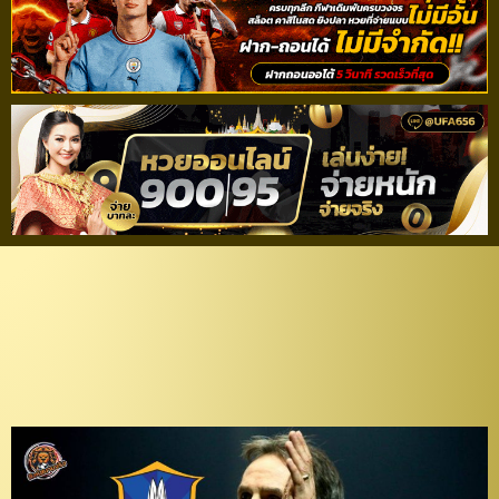
รอแปป! “วิดมาร์” จ่อพ้น
กักตัว นำทัพ “เดอะ แรบ
บิท” ลุยศึก ACL 2021