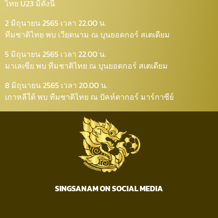
ไทย U23 มีดังนี้
2 มิถุนายน 2565 เวลา 22.00 น.
ทีมชาติไทย พบ เวียดนาม ณ บุนยอดกอร์ สเตเดียม
5 มิถุนายน 2565 เวลา 22.00 น.
มาเลเซีย พบ ทีมชาติไทย ณ บุนยอดกอร์ สเตเดียม
8 มิถุนายน 2565 เวลา 20.00 น.
เกาหลีใต้ พบ ทีมชาติไทย ณ ปัคห์ตากอร์ มาร์กาซีย์
SINGSANAM ON SOCIAL MEDIA