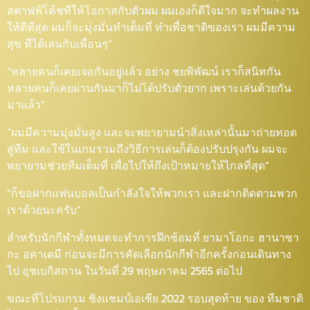
สตาฟฟ์โค้ชทีให้โอกาสกับตัวผม ผมเองก็ดีใจมาก จะทำผลงาน
ให้ดีทีสุด ผมก็จะมุ่งมั่นทำเต็มที่ ทำเพื่อชาติของเรา ผมมีความ
สุข ทีได้เล่นกับเพื่อนๆ”
“หลายคนก็เคยเจอกันอยู่แล้ว อย่าง ชยพิพัฒน์ เราก็สนิทกัน
หลายคนก็เคยผ่านกันมาก็ไม่ได้ปรับตัวยาก เพราะเล่นด้วยกัน
มาแล้ว”
“ผมมีความมุ่งมั่นสูง และจะพยายามนำสิ่งเหล่านั้นมาถ่ายทอด
สู่ทีม และใช้ในเกมรวมถึงวิธีการเล่นก็ต้องปรับปรุงกัน ผมจะ
พยายามช่วยทีมเต็มที่ เพื่อไปให้ถึงเป้าหมายให้ไกลที่สุด”
“ก็ขอฝากแฟนบอลเป็นกำลังใจให้พวกเรา และฝากติดตามพวก
เราด้วยนะครับ”
สำหรับนักกีฬาทั้งหมดจะทำการฝึกซ้อมที่ ยามาโอกะ ฮานาซา
กะ อคาเดมี ก่อนจะมีการคัดเลือกนักกีฬาอีกครั้งก่อนเดินทาง
ไป อุซเบกิสถาน ในวันที่ 29 พฤษภาคม 2565 ต่อไป
ขณะที่โปรแกรม ชิงแชมป์เอเชีย 2022 รอบสุดท้าย ของ ทีมชาติ