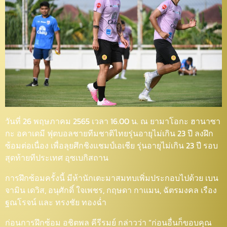
วันที่ 26 พฤษภาคม 2565 เวลา 16.00 น. ณ ยามาโอกะ ฮานาซา
กะ อคาเดมี ฟุตบอลชายทีมชาติไทยรุ่นอายุไม่เกิน 23 ปี ลงฝึก
ซ้อมต่อเนื่อง เพื่อลุยศึกชิงแชมป์เอเชีย รุ่นอายุไม่เกิน 23 ปี รอบ
สุดท้ายทีประเทศ อุซเบกิสถาน
การฝึกซ้อมครั้งนี้ มีห้านักเตะมาสมทบเพิ่มประกอบไปด้วย เบน
จามิน เดวิส, อนุศักดิ์ ใจเพชร, กฤษดา กาแมน, ฉัตรมงคล เรือง
ฐณโรจน์ และ ทรงชัย ทองฉ่ำ
ก่อนการฝึกซ้อม อชิตพล คีรีรมย์ กล่าวว่า “ก่อนอื่นก็ขอบคุณ