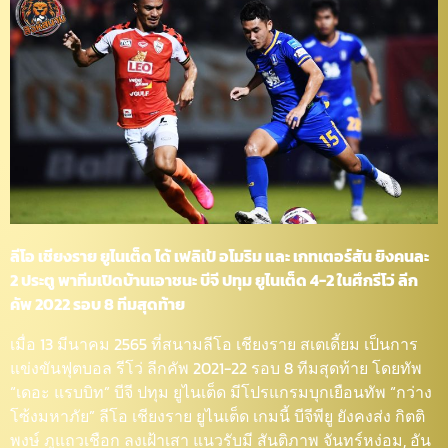
ลีโอ เชียงราย ยูไนเต็ด ได้ เฟลิเป้ อโมริม และ เกทเตอร์สัน ยิงคนละ
2 ประตู พาทีมเปิดบ้านเอาชนะ บีจี ปทุม ยูไนเต็ด 4-2 ในศึกรีโว่ ลีก
คัพ 2022 รอบ 8 ทีมสุดท้าย
เมื่อ 13 มีนาคม 2565 ที่สนามลีโอ เชียงราย สเตเดี้ยม เป็นการ
แข่งขันฟุตบอล รีโว่ ลีกคัพ 2021-22 รอบ 8 ทีมสุดท้าย โดยทัพ
“เดอะ แรบบิท” บีจี ปทุม ยูไนเต็ด มีโปรแกรมบุกเยือนทัพ “กว่าง
โซ้งมหาภัย” ลีโอ เชียงราย ยูไนเต็ด เกมนี้ บีจีพียู ยังคงส่ง กิตติ
พงษ์ ภูแถวเชือก ลงเฝ้าเสา แนวรับมี สันติภาพ จันทร์หง่อม, อัน