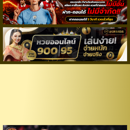
แลกกันมัน! “เฟลิเป้-เกท
เตอร์สัน” เบิ้ล “กว่างโซ้งฯ”
ทุบ “บีจี” 4-2 ลิ่วรอบรองฯ
ลีกคัพ