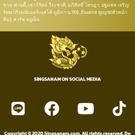
ซาน ฟานดี้, เชาว์วัตน์ วีระชาติ, อภิสิทธิ์ โสรฎา, ปฐมพล เจริญ
รัตนาภิรมย์(เออร์เนสโต้ ภูมิภา น.70), อันเดรส ตูเญซ(หัวหน้า
ทีม), สารัช อยู่เย็น
SINGSANAM ON SOCIAL MEDIA
Copyright © 2020 Singsanam.com. All rights reserved. Do