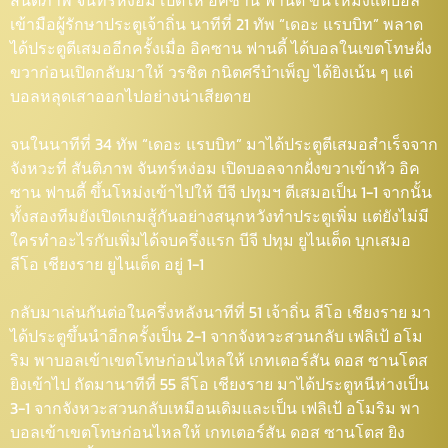
สันติภาพ จันทร์หง่อม เปิดให้ อิคซาน ฟานดี้ ขึ้นโหม่งแต่บอล
เข้ามือผู้รักษาประตูเจ้าถิ่น นาทีที่ 21 ทัพ “เดอะ แรบบิท” พลาด
ได้ประตูตีเสมออีกครั้งเมื่อ อิคซาน ฟานดี้ ได้บอลในเขตโทษฝั่ง
ขวาก่อนเปิดกลับมาให้ วรชิต กนิตศรีบำเพ็ญ ได้ยิงเน้น ๆ แต่
บอลหลุดเสาออกไปอย่างน่าเสียดาย
จนในนาทีที่ 34 ทัพ “เดอะ แรบบิท” มาได้ประตูตีเสมอสำเร็จจาก
จังหวะที่ สันติภาพ จันทร์หง่อม เปิดบอลจากฝั่งขวาเข้าหัว อิค
ซาน ฟานดี้ ขึ้นโหม่งเข้าไปให้ บีจี ปทุมฯ ตีเสมอเป็น 1-1 จากนั้น
ทั้งสองทีมยังเปิดเกมสู้กันอย่างสนุกหวังทำประตูเพิ่ม แต่ยังไม่มี
ใครทำอะไรกับเพิ่มได้จบครึ่งแรก บีจี ปทุม ยูไนเต็ด บุกเสมอ
ลีโอ เชียงราย ยูไนเต็ด อยู่ 1-1
กลับมาเล่นกันต่อในครึ่งหลังนาทีที่ 51 เจ้าถิ่น ลีโอ เชียงราย มา
ได้ประตูขึ้นนำอีกครั้งเป็น 2-1 จากจังหวะสวนกลับ เฟลิเป้ อโม
ริม พาบอลเข้าเขตโทษก่อนไหลให้ เกทเตอร์สัน ดอส ซานโตส
ยิงเข้าไป ถัดมานาทีที่ 55 ลีโอ เชียงราย มาได้ประตูหนีห่างเป็น
3-1 จากจังหวะสวนกลับเหมือนเดิมและเป็น เฟลิเป้ อโมริม พา
บอลเข้าเขตโทษก่อนไหลให้ เกทเตอร์สัน ดอส ซานโตส ยิง