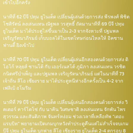
เข้าไปอีกครั้ง
นาทีที่ 62 บีจี ปทุม ยูไนเต็ด เปลี่ยนผู้เล่นด้วยการส่ง พีรพงศ์ พิชิต
โชติรัตน์ ลงเล่นแทน ณัฐพล วรสุทธิ์ ถัดมานาทีที่ 69 บีจี ปทุม
ยูไนเต็ด มาได้ประตูไล่ขึ้นมาเป็น 2-3 จากจังหวะที่ ปฐมพล
เจริญรัตนาภิรมย์ เก็บบอลได้ในเขตโทษก่อนไหลให้ อิคซาน
ฟานดี้ ยิงเข้าไป
นาทีที่ 70 บีจี ปทุม ยูไนเต็ด เปลี่ยนผู้เล่นอีกสองคนด้วยการส่ง ดิ
โอโก้ หลุยส์ ซานโต้ กับ เออร์เนสโต้ ภูมิภา ลงเล่นแทน วรชิต
กนิตศรีบำเพ็ญ และปฐมพล เจริญรัตนาภิรมย์ แต่ในนาทีที่ 73
เจ้าถิ่น ลีโอ เชียงราย มาได้ประตูหนีห่างอีกครั้งเป็น 4-2 จาก
เฟลิเป้ อโมริม
นาทีที่ 79 บีจี ปทุม ยูไนเต็ด เปลี่ยนผู้เล่นอีกสองคนด้วยการส่ง วิ
คเตอร์ คาร์โดโซ่ กับ นาคิน วิเศษชาติ ลงเล่นแทน จักพัน ไพร
สุวรรณ และสันติภาพ จันทร์หง่อม ช่วงเวลาที่เหลือทัพ “เดอะ
แรบบิท” พยายามเปิดเกมบุกหวังทำประตูคืนแต่ไม่สำเร็จจบเกม
บีจี ปทุม ยูไนเต็ด บุกพ่าย ลีโอ เชียงราย ยูไนเต็ด 2-4 ตกรอบ 8