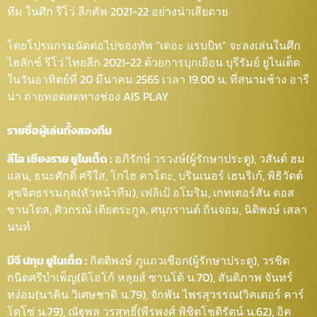
ทีม ในศึก รีโว่ ลีกคัพ 2021-22 อย่างน่าเสียดาย
โดยโปรแกรมนัดต่อไปของทัพ “เดอะ แรบบิท” จะลงเล่นในศึก
ไฮลักซ์ รีโว่ ไทยลีก 2021-22 ด้วยการบุกเยือน บุรีรัมย์ ยูไนเต็ด
ในวันอาทิตย์ที่ 20 มีนาคม 2565 เวลา 19.00 น. ที่สนามช้าง อารี
น่า ถ่ายทอดสดทางช่อง AIS PLAY
รายชื่อผู้เล่นทั้งสองทีม
ลีโอ เชียงราย ยูไนเต็ด :
อภิรักษ์ วรวงษ์(ผู้รักษาประตู), วสันต์ ฮม
แสน, ธนะศักดิ์ ศรีใส, โกไฮ คาโตะ, บรินเนอร์ เฮนริเก้, พิธิวัตต์
สุขจิตธรรมกุล(หัวหน้าทีม), เฟลิเป้ อโมริม, เกทเตอร์สัน ดอส
ซานโตส, ศิวกรณ์ เตียตระกูล, ศนุกรานต์ ถิ่นจอม, นิติพงษ์ เสลา
นนท์
บีจี ปทุม ยูไนเต็ด :
กิตติพงษ์ ภูแถวเชือก(ผู้รักษาประตู), วรชิต
กนิตศรีบำเพ็ญ(ดิโอโก้ หลุยส์ ซานโต้ น.70), สันติภาพ จันทร์
หง่อม(นาคิน วิเศษชาติ น.79), จักพัน ไพรสุวรรณ(วิคเตอร์ คาร์
โดโซ่ น.79), ณัฐพล วรสุทธิ์(พีรพงศ์ พิชิตโชติรัตน์ น.62), อิค