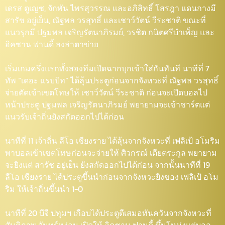
เดรส ตูเญซ, จักพัน ไพรสุวรรณ และอภิสิทธิ์ โสรฎา แดนกางมี
สารัช อยู่เย็น, ณัฐพล วรสุทธิ์ และเชาว์วัตน์ วีระชาติ ขณะที่
แนวรุกมี ปฐมพล เจริญรัตนาภิรมย์, วรชิต กนิตศรีบำเพ็ญ และ
อิคซาน ฟานดี้ ลงล่าตาข่าย
เริ่มเกมครึ่งแรกทั้งสองทีมเปิดฉากบุกเข้าใส่กันทันที นาทีที่ 7
ทัพ “เดอะ แรบบิท” ได้ลุ้นประตูก่อนจากจังหวะที่ ณัฐพล วรสุทธิ์
จ่ายตัดเข้าเขตโทษให้ เชาว์วัตน์ วีระชาติ ก่อนจะเปิดบอลไป
หน้าประตู ปฐมพล เจริญรัตนาภิรมย์ พยายามจะเข้าชาร์ตแต่
แนวรับเจ้าถิ่นยังสกัดออกไปได้ก่อน
นาทีที่ 11 เจ้าถิ่น ลีโอ เชียงราย ได้ลุ้นจากจังหวะที่ เฟลิเป้ อโมริม
พาบอลเข้าเขตโทษก่อนจะจ่ายให้ ศิวกรณ์ เตียตระกูล พยายาม
จะยิงแต่ สารัช อยู่เย็น ยังสกัดออกไปได้ก่อน จากนั้นนาทีที่ 19
ลีโอ เชียงราย ได้ประตูขึ้นนำก่อนจากจังหวะยิงของ เฟลิเป้ อโม
ริม ให้เจ้าถิ่นขึ้นนำ 1-0
นาทีที่ 20 บีจี ปทุมฯ เกือบได้ประตูตีเสมอทันควันจากจังหวะที่