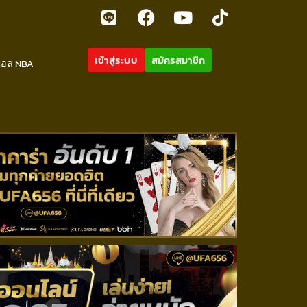
เข้าสู่ระบบ
สมัครสมาชิก
บอล NBA