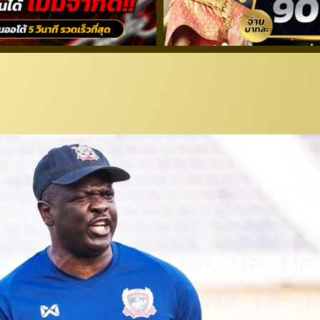
ย” เร้าแข้ง “สุพรรณบุรี” เก