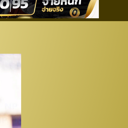
็บชัยเหนือ “พญา