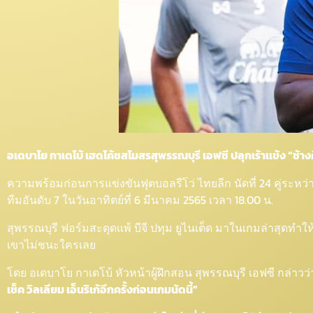
อเดบาโย กาเดโบ้ เฮดโค้ชสโมสรสุพรรณบุรี เอฟซี ปลุกเร้าเเข้ง “ช้างศ
ความพร้อมก่อนการแข่งขันฟุตบอลรีโว่ ไทยลีก นัดที่ 24 คู่ระหว่
ทีมอันดับ 7 ในวันอาทิตย์ที่ 6 มีนาคม 2565 เวลา 18.00 น.
สุพรรณบุรี ฟอร์มสะดุดแพ้ บีจี ปทุม ยูไนเต็ด มาในเกมล่าสุดทำ
เขาไม่ชนะใครเลย
โดย อเดบาโย กาเดโบ้ หัวหน้าผู้ฝึกสอน สุพรรณบุรี เอฟซี กล่าวว
เช็ค วิลเลียม เอ็นริเก้อีกครั้งก่อนเกมนัดนี้”