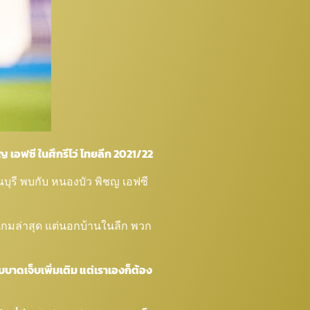
ญ เอฟซี ในศึกรีโว่ ไทยลีก 2021/22
ณบุรี พบกับ หนองบัว พิชญ เอฟซี
นเกมล่าสุด แต่นอกบ้านในลีก พวก
าดเจ็บเพิ่มเติม แต่เราเองก็ต้อง