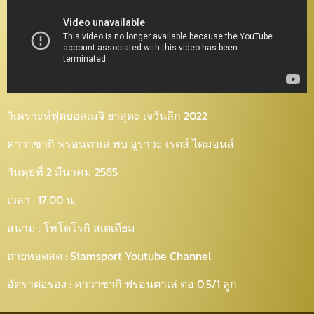
วิเคราะห์ฟุตบอลเมจิ ยาสุดะ เจวันลีก 2022
คาวาซากิ ฟรอนตาเล่ พบ อูราวะ เรดส์ ไดมอนส์
วันพุธที่ 2 มีนาคม 2565
เวลา : 17.00 น.
สนาม : โทโดโรกิ สเตเดียม
ถ่ายทอดสด : Siamsport Youtube Channel
อัตราต่อรอง : คาวาซากิ ฟรอนตาเล่ ต่อ 0.5/1 ลูก