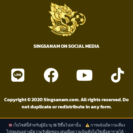
SINGSANAM ON SOCIAL MEDIA
Copyright © 2020 Singsanam.com. All rights reserved. Do
not duplicate or redistribute in any form.
เว็บไซต์นี้สำหรับผู้มีอายุ 18 ปีขึ้นไปเท่านั้น ·
การพนันมีความเสี่ยง
โปรดเล่นอย่างมีความรับผิดชอบ เล่นเพื่อความบันเทิงไม่ใช่เพื่อหารายได้ ·