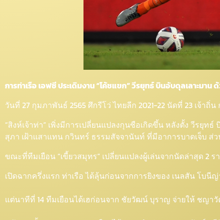
การท่าเรือ เอฟซี ประเดิมงาน “โค้ชแขก” วีรยุทธ์ บินอับดุลเลาะมาน 
วันที่ 27 กุมภาพันธ์ 2565 ศึกรีโว่ ไทยลีก 2021-22 นัดที่ 23 เจ้
“สิงห์เจ้าท่า” เพิ่งมีการเปลี่ยนแปลงกุนซือเกิดขึ้น หลังตั้ง วีรย
สุภา เฝ้าแสาแทน กวินทร์ ธรรมสัจจานันท์ ที่มีอาการบาดเจ็บ ส่วน
ขณะที่ทีมเยือน “เขี้ยวสมุทร” เปลี่ยนแปลงผู้เล่นจากนัดล่าสุด 
เปิดฉากครึ่งแรก ท่าเรือ ได้ลุ้นก่อนจากการยิงของ เนลสัน โบนี
แต่นาทีที่ 14 ทีมเยือนได้เฮก่อนจาก ชัยวัฒน์ บุราญ จ่ายให้ ชญา