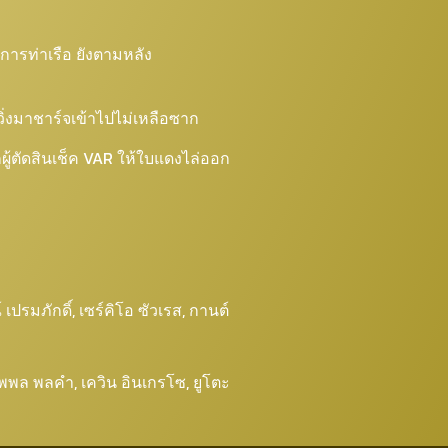
การท่าเรือ ยังตามหลัง
วิ่งมาชาร์จเข้าไปไม่เหลือซาก
กผู้ตัดสินเช็ค VAR ให้ใบแดงไล่ออก
เปรมภักดิ์, เซร์คิโอ ซัวเรส, กานต์
ญ, นพพล พลคำ, เควิน อินเกรโซ, ยูโตะ