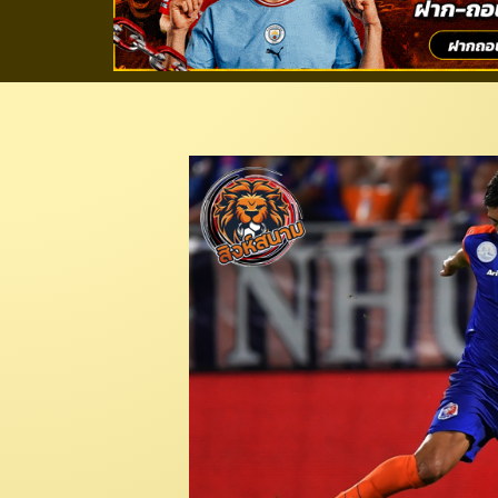
ประเดิมโค้ชแขก! “สิง