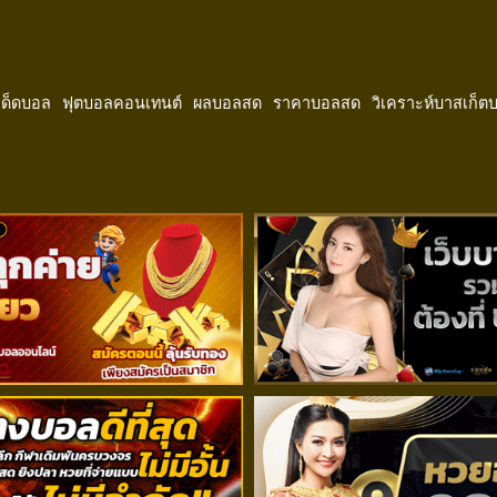
ีเด็ดบอล
ฟุตบอลคอนเทนต์
ผลบอลสด
ราคาบอลสด
วิเคราะห์บาสเก็ต