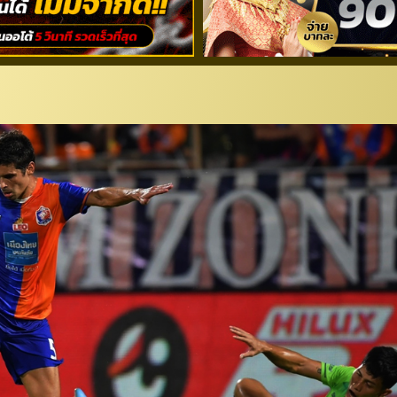
ห์เจ้าท่า” 9 คนโดน “เขี้ยวสม