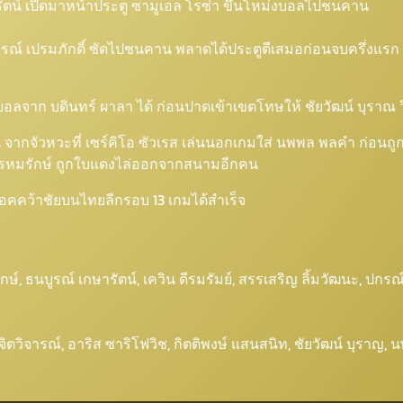
ีรัตน์ เปิดมาหน้าประตู ซามูเอล โรซ่า ขึ้นโหม่งบอลไปชนคาน
ปกรณ์ เปรมภักดิ์ ซัดไปชนคาน พลาดได้ประตูตีเสมอก่อนจบครึ่งแรก 
กบอลจาก บดินทร์ ผาลา ได้ ก่อนปาดเข้าเขตโทษให้ ชัยวัฒน์ บุราณ 
 คน จากจัวหวะที่ เซร์คิโอ ซัวเรส เล่นนอกเกมใส่ นพพล พลคำ ก่อนถู
ศร พรหมรักษ์ ถูกใบแดงไล่ออกจากสนามอีกคน
็อคคว้าชัยบนไทยลีกรอบ 13 เกมได้สำเร็จ
กษ์, ธนบูรณ์ เกษารัตน์, เควิน ดีรมรัมย์, สรรเสริญ ลิ้มวัฒนะ, ปกรณ์ 
ทธิ์ จิตวิจารณ์, อาริส ซาริโฟวิช, กิตติพงษ์ แสนสนิท, ชัยวัฒน์ บุรา