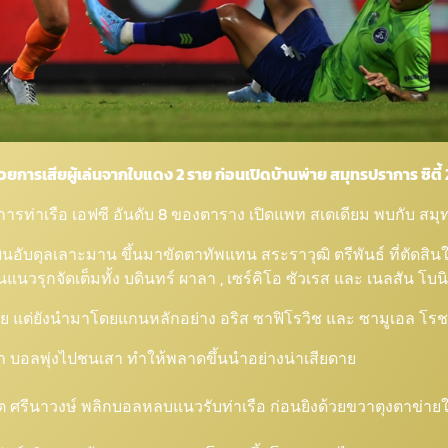
ด้วยการเสียผู้เล่นจากใบแดง 2 ราย ก่อนเปิดบ้านพ่าย สมุทรปราการ ซิต
าถิ่น การท่าเรือ เอฟซี อันดับ 8 ของตาราง เปิดแพท สเตเดียม พบกับ สม
ุทธ์ บินอับดุลเลาะมาน ขึ้นมาขัดตาทัพแทน สระราวุฒิ ตรีพันธ์ ที่ตัดสิ
แนวรุกจัดเต็มทั้ง บดินทร์ ผาลา , เซร์คิโอ ซัวเรส และ เนลสัน โบ
2 ราย แต่ยังนำมาโดยแกนหลักอย่าง อริส ซาฟิโรวิช และ ซามูเอล โร
ญ่า บอลพุ่งไปชนเสา ทำให้พลาดขึ้นนำอย่างน่าเสียดาย
วัต ศรีนาวงษ์ พลิกบอลหลบแนวรับท่าเรือ ก่อนยิงด้วยขวาตุงตาข่ายใ