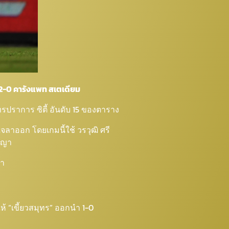
ี้ 2-0 คารังแพท สเตเดียม
ุทรปราการ ซิตี้ อันดับ 15 ของตาราง
นใจลาออก โดยเกมนี้ใช้ วรวุฒิ ศรี
นิญา
ชา
ห้ “เขี้ยวสมุทร” ออกนำ 1-0