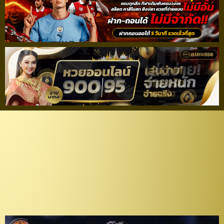
“ธีรศักดิ์” โวพา “ช้างศึก”
U-23 ซัด “ดาวทอง” ตีตั๋ว
รอบรองฯศึกชิงแชมป์
อาเซียน