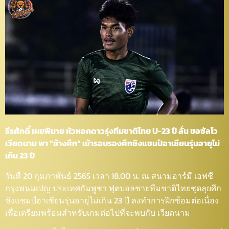
ธีรศักดิ์ เผยพิมาย หัวหอกดาวรุ่งทีมชาติไทย U-23 ปี ลั่น ขอซัลโว
เวียดนาม พา “ช้างศึก” เข้ารอบรองศึกชิงแชมป์อาเซียนรุ่นอายุไม่
เกิน 23 ปี
วันที่ 20 กุมภาพันธ์ 2565 เวลา 18.00 น. ณ สนามอาร์มี เอฟซี
กรุงพนมเปญ ประเทศกัมพูชา ฟุตบอลชายทีมชาติไทยชุดลุยศึก
ชิงแชมป์อาเซียนรุ่นอายุไม่เกิน 23 ปี ลงทำการฝึกซ้อมต่อเนื่อง
เพื่อเตรียมพร้อมสำหรับเกมต่อไปที่จะพบกับ เวียดนาม