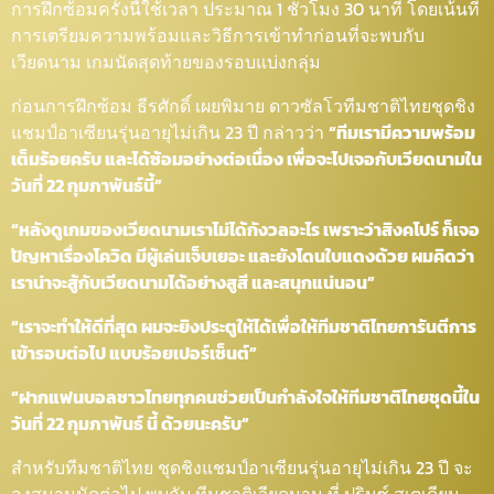
การฝึกซ้อมครั้งนี้ใช้เวลา ประมาณ 1 ชั่วโมง 30 นาที โดยเน้นที่
การเตรียมความพร้อมและวิธีการเข้าทำก่อนที่จะพบกับ
เวียดนาม เกมนัดสุดท้ายของรอบแบ่งกลุ่ม
ก่อนการฝึกซ้อม ธีรศักดิ์ เผยพิมาย ดาวซัลโวทีมชาติไทยชุดชิง
แชมป์อาเซียนรุ่นอายุไม่เกิน 23 ปี กล่าวว่า
“ทีมเรามีความพร้อม
เต็มร้อยครับ และได้ซ้อมอย่างต่อเนื่อง เพื่อจะไปเจอกับเวียดนามใน
วันที่ 22 กุมภาพันธ์นี้”
“หลังดูเกมของเวียดนามเราไม่ได้กังวลอะไร เพราะว่าสิงคโปร์ ก็เจอ
ปัญหาเรื่องโควิด มีผู้เล่นเจ็บเยอะ และยังโดนใบแดงด้วย ผมคิดว่า
เราน่าจะสู้กับเวียดนามได้อย่างสูสี และสนุกแน่นอน”
“เราจะทำให้ดีที่สุด ผมจะยิงประตูให้ได้เพื่อให้ทีมชาติไทยการันตีการ
เข้ารอบต่อไป แบบร้อยเปอร์เซ็นต์”
“ฝากแฟนบอลชาวไทยทุกคนช่วยเป็นกำลังใจให้ทีมชาติไทยชุดนี้ใน
วันที่ 22 กุมภาพันธ์ นี้ ด้วยนะครับ”
สำหรับทีมชาติไทย ชุดชิงแชมป์อาเซียนรุ่นอายุไม่เกิน 23 ปี จะ