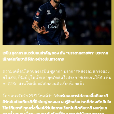
เรบิน ซูลากา แนวรับคนสำคัญของ ทัพ “ปราสาทสายฟ้า” ประกาศ
เลิกเล่นทีมชาติอิรัก อย่างเป็นทางการ
ความเคลื่อนไหวของ เรบิน ซูลากา ปราการหลังจอมแกร่งของ
สโมสรบุรีรัมย์ ยูไนเต็ด ล่าสุดตัดสินใจประกาศเลิกเล่นให้กับ ทีม
ชาติอิรัก ผ่านโซเชียลมีเดียส่วนตัวเรียบร้อยแล้ว
โดย แนวรับวัย 29 ปี โพสต์ว่า
”สำหรับผมการได้สวมเสื้อทีมชาติ
อิรักมันเป็นเกียรติที่ยิ่งใหญ่ของผม ผมรู้สึกเจ็บปวดที่ต้องตัดสินใจ
รีไทร์ทีมชาติ ทุกครั้งที่ผมได้รับโอกาสเรียกไปติดทีมชาติ ผมทุ่มเท