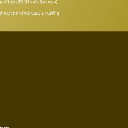
เตอร์สัน(น.60 สิโรจน์ ฉัตรทอง)
์ หมวดดารักษ์(น.80 ปานศิริ สุ