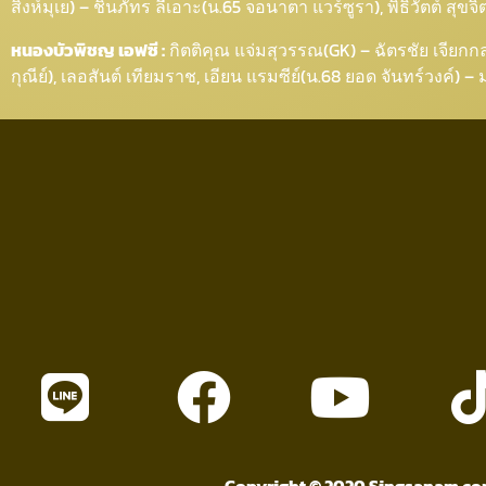
สิงห์มุเย) – ชินภัทร ลีเอาะ(น.65 จอนาตา แวร์ซูรา), พิธิวัตต์ สุ
หนองบัวพิชญ เอฟซี :
กิตติคุณ แจ่มสุวรรณ(GK) – ฉัตรชัย เจียกก
กุณีย์), เลอสันต์ เทียมราช, เอียน แรมซีย์(น.68 ยอด จันทร์วงค์) – 