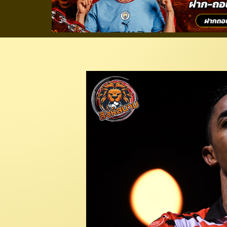
ฮายยิ้ม! “เฟลิเป้” ซั