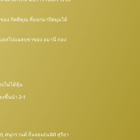
ฟของ กิตติคุณ ที่ออกมาปิดมุมได้
า แต่บอลไปแฉลบขาของ อมานี กอง
บไม่ได้ลุ้น
งขึ้นนำ 2-1
ส), ศนุกรานต์ ถิ่นจอม(น.60 สุริยา