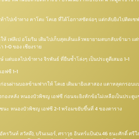
ดเท้าไปเข้าทาง คาโตะ โคเฮ ที่ได้โอกาสซัดจ่อๆ แต่กลับยิงไปติดเซ
ไหลให้ เฟลิเป อโมริม เติมไปเก็บสุดเส้นแล้วพยายามตบกลับเข้าม
ำ 1-0 ของ เชียงราย
 แต่บอลไปเข้าทาง จิรพันธ์ ที่ยืนซ้ำโล่งๆ เป็นประตูตีเสมอ 1-1
อฟซี 1-1
่งซ้าย ก่อนผ่านบอลข้ามฟากให้ โคเฮ เติมมายิงเสาสอง แตาหลุดกรอบแบ
ดงกองหลัง หนองบัวพิชญ เอฟซี ก่อนจะยิงหักข้อไม่เหลือเป็นประตูแซ
แซงชนะ หนองบัวพิชญ เอฟซี 2-1 พร้อมขยับขึ้นที่ 4 ของตาราง
ครวินท์ สวัสดี), บรินเนอร์, ศราวุธ อินทร์แป้น(น.46 ธนะศักดิ์ ศรีใ