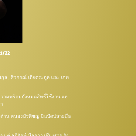
21/22
มกุล , ศิวกรณ์ เตียตระกูล และ เกท
้งความพร้อมยังหมดสิทธิ์ใช้งาน แฮ
ฮา
นายด่าน หนองบัวพิชญ บินปัดปลายมือ
 แต่ อภิรักษ์ มือกาว เชียงราย ยัง