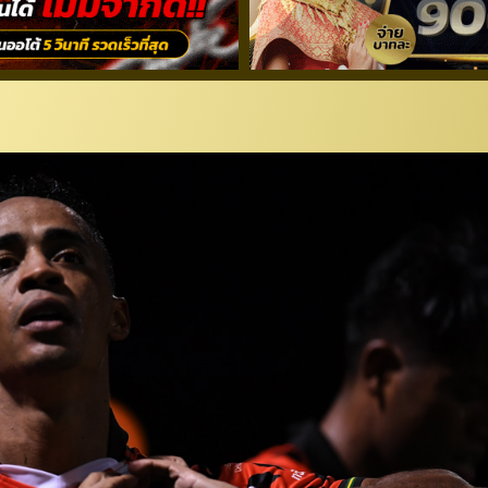
ดชัย “ลีโอ เชียงรายฯ” ทุบ “พ