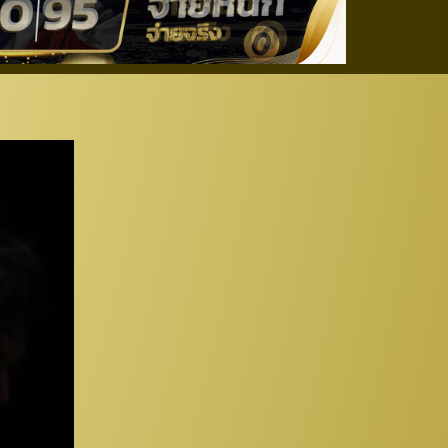
ญาไก่ชน” หืด 2-1