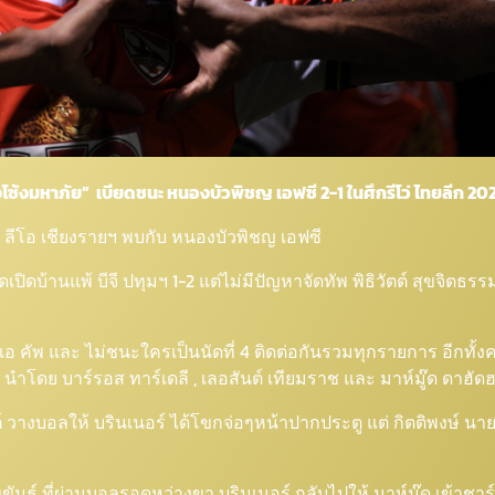
ว่างโซ้งมหาภัย” เบียดชนะ หนองบัวพิชญ เอฟซี 2-1 ในศึกรีโว่ ไทยลีก 20
22 ลีโอ เชียงรายฯ พบกับ หนองบัวพิชญ เอฟซี
ดบ้านแพ้ บีจี ปทุมฯ 1-2 แต่ไม่มีปัญหาจัดทัพ พิธิวัตต์ สุขจิตธรร
อฟเอ คัพ และ ไม่ชนะใครเป็นนัดที่ 4 ติดต่อกันรวมทุกรายการ อีกทั
 นำโดย บาร์รอส ทาร์เดลี , เลอสันต์ เทียมราช และ มาห์มู๊ด ดาฮัด
านต์ วางบอลให้ บรินเนอร์ ได้โขกจ่อๆหน้าปากประตู แต่ กิตติพงษ์ 
ันธ์ ที่ผ่านบอลรอดหว่างขา บรินเนอร์ กลับไปให้ มาห์มู๊ด เข้าชาร์จ