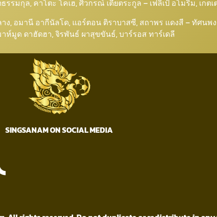
ขจิตธรรมกุล, คาโตะ โคเฮ, ศิวกรณ์ เตียตระกูล – เฟลิเป้ อโมริม, เกต
ลาง, อมานี อากีนัลโด, แอร์ตอน ติราบาสซี, สถาพร แดงสี – ทัศนพงศ
มาห์มูด ดาฮัดฮา, จิรพันธ์ ผาสุขขันธ์, บาร์รอส ทาร์เดลี
SINGSANAM ON SOCIAL MEDIA