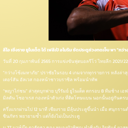
ลีโอ เชีงราย ยูไนเต็ด ได้ เฟลิเป้ อโมริม ซัดประตูช่วงทดเจ็บ พา “ก
วันที่ 20 กุมภาพันธ์ 2565 การแข่งขันฟุตบอลรีโว่ ไทยลีก 2021/
“กว่างโซ้งมหาภัย” ปราชัยในรอบ 4 เกมจากทุกรายการ หลังล่าสุดเปิ
เตอร์สัน อัลเวส กองหน้าชาวบราซิล พร้อมนำทัพ
“พญาไก่ชน” ล่าสุดบุกพ่าย บุรีรัมย์ ยูไนเต็ด ตกรอบ 8 ทีมช้าง เ
มิลตัน โซอาเรส กองหน้าตัวเก่ง ที่ติดโทษแบน นอกนั้นอยู่กันครบ
ครึ่งแรกผ่านไป 12 นาที เชียงราย มีลุ้นประตูขึ้นนำ เมื่อ ศนุกร
ชินภัทร พยายามซ้ำ แต่ก็ยังไม่เป็นประตู
น.27 มาห์มู๊ด ดาฮัดฮา ของ หนองบัวพิชญ ทำชิ่งกับ จิรพันธ์ ผาสุขข