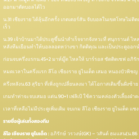
ออกมาตัดบอลได้ไว
น.31 เชียงราย ได้ลุ้นอีกครั้ง เกตเตอร์สัน จับบอลในเขตโทษไม่ติ
เร็ว
น.39 เจ้าบ้านมาได้ประตูขึ้นนำสำเร็จจากจังหวะที่ ศนุกรานต์ 
หลังทีมเยือนทำให้บอลลอดหว่างขา กิตติคุณ และเป็นประตูออกน
ก่อนจบครึ่งแรกน.45+2 มาห์มู๊ด ไหลให้ บาร์รอส ซัดติดเซฟ อภิรักษ์
หมดเวลาในครึ่งแรก ลีโอ เชียงราย ยูไนเต็ด เสมอ หนองบัวพิชญ เ
ครึ่งหลังน.63 สุริยา ที่เพิ่งถูกเปลี่ยนลงมา ได้โอกาสเติมขึ้นฝั
เกมทำท่าจะจบเสมอ แต่น.90+1 เฟลิเป้ ใช้ความคล่องตัวเลี้ยงฝ่า
เวลาที่เหลือไม่มีประตูเพิ่มเติม จบเกม ลีโอ เชียงราย ยูไนเต็ด 
รายชื่อผู้เล่นทั้งสองทีม
ลีโอ เชียงราย ยูไนเต็ด :
อภิรักษ์ วรวงษ์(GK) – วสันต์ ฮมแสน(น.86 อั