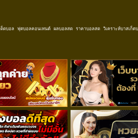
ีเด็ดบอล
ฟุตบอลคอนเทนต์
ผลบอลสด
ราคาบอลสด
วิเคราะห์บาสเก็ต