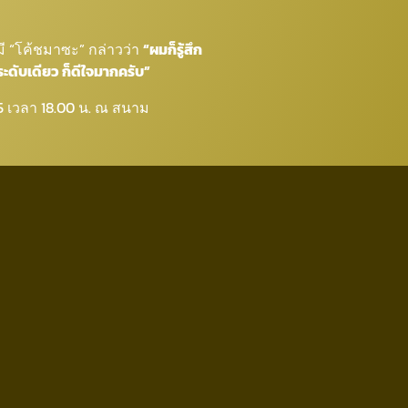
มี “โค้ชมาซะ” กล่าวว่า
“ผมก็รู้สึก
ในระดับเดียว ก็ดีใจมากครับ”
 65 เวลา 18.00 น. ณ สนาม