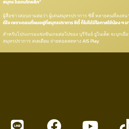
สมุทร ในเกมไทยลีก”
ผู้สื่อข่าวสอบถามต่อว่า ผู้เล่นสมุทรปราการ ซิตี้ หลายคนที่ลง
ดีใจ เพราะตอนที่ผมอยู่ที่สมุทรปราการ ซิตี้ ก็ไม่ได้มีโอกาสใช้น้อง ๆ มา
สำหรับโปรแกรมแข่งขันเกมต่อไปของ บุรีรัมย์ ยูไนเต็ด จะบุกเยือน 
สมุทรปราการ สเตเดียม ถ่ายทอดสดทาง AIS Play