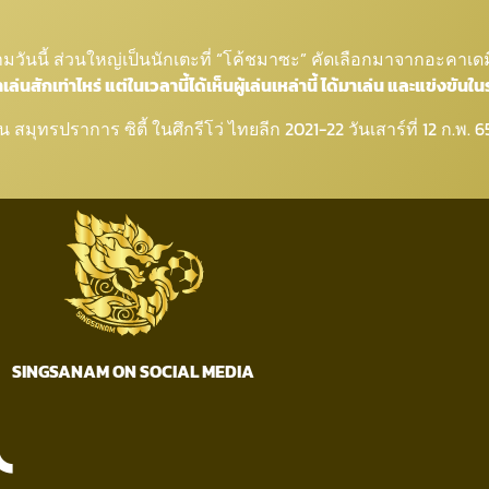
สนามวันนี้ ส่วนใหญ่เป็นนักเตะที่ “โค้ชมาซะ” คัดเลือกมาจากอะคาเด
เล่นสักเท่าไหร่ แต่ในเวลานี้ได้เห็นผู้เล่นเหล่านี้ ได้มาเล่น และแข่งขัน
สมุทรปราการ ซิตี้ ในศึกรีโว่ ไทยลีก 2021-22 วันเสาร์ที่ 12 ก.พ.
SINGSANAM ON SOCIAL MEDIA