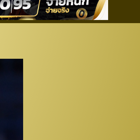
ขี้ยวสมุทร” 4-1 ในศึก