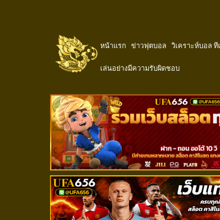
หน้าแรก
ข่าวฟุตบอล
วิเคราะห์บอล ท
เล่นอย่างมีความรับผิดชอบ