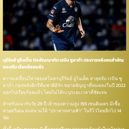
บุรีรัมย์ ยูไนเต็ด ต่อสัญญากับ เรบิน ซูลาก้า ประการหลังคนสำคัญ
ของทีม เรียบร้อยแล้ว
ความเคลื่อนไหวของสโมสรบุรีรัมย์ ยูไนเต็ด ล่าสุดจับ เรบิน ซู
ลาก้า กองหลังดีกรีทีมชาติอิรัก ขยายสัญญาที่หมดลงในปี 2022
ออกไปเรียบร้อยแล้ว โดยไม่ได้ระบุระยะเวลาที่ชัดเจน
สำหรับแนวรับวัย 29 ปี เจ้าของความสูง 193 เซนติเมตร มีเชื้อ
สายสวีเดน ลงสนามให้ “ปราสาทสายฟ้า” ในรีโว่ไทยลีกไป 14
นัด