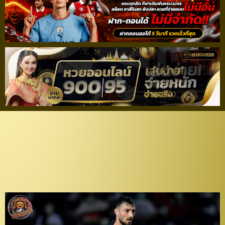
ผลงานแจ่ม! “ปราสาท
สายฟ้า” จับ “ซูลาก้า” ต่อ
สัญญาเรียบร้อย