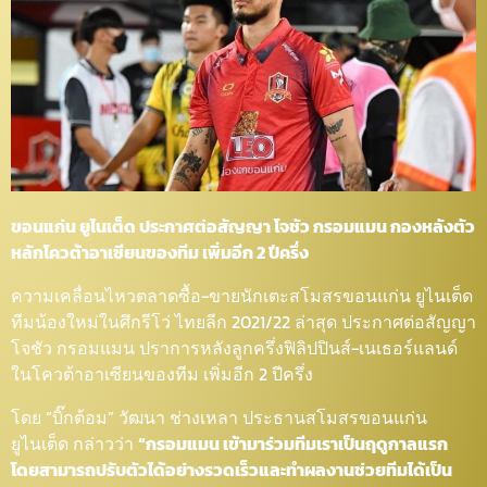
ขอนแก่น ยูไนเต็ด ประกาศต่อสัญญา โจชัว กรอมแมน กองหลังตัว
หลักโควต้าอาเซียนของทีม เพิ่มอีก 2 ปีครึ่ง
ความเคลื่อนไหวตลาดซื้อ-ขายนักเตะสโมสรขอนแก่น ยูไนเต็ด
ทีมน้องใหม่ในศึกรีโว่ ไทยลีก 2021/22 ล่าสุด ประกาศต่อสัญญา
โจชัว กรอมแมน ปราการหลังลูกครึ่งฟิลิปปินส์-เนเธอร์แลนด์
ในโควต้าอาเซียนของทีม เพิ่มอีก 2 ปีครึ่ง
โดย “บิ๊กต้อม” วัฒนา ช่างเหลา ประธานสโมสรขอนแก่น
ยูไนเต็ด กล่าวว่า
“กรอมแมน เข้ามาร่วมทีมเราเป็นฤดูกาลแรก
โดยสามารถปรับตัวได้อย่างรวดเร็วและทำผลงานช่วยทีมได้เป็น