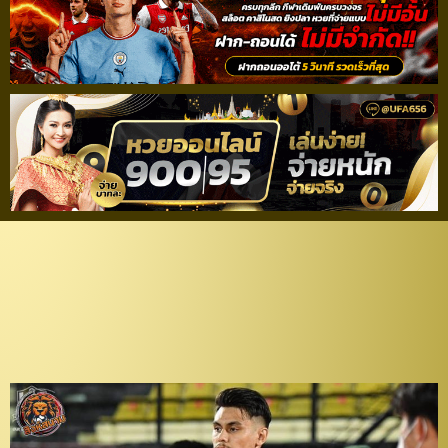
ตอบแทนผลงาน! “จงอาง
ผยอง” จับ “กรอมแมน”
ต่อสัญญาเพิ่ม 2 ปีครึ่ง