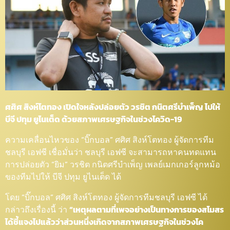
ศศิศ สิงห์โตทอง เปิดใจหลังปล่อยตัว วรชิต กนิตศรีบำเพ็ญ ไปให้
บีจี ปทุม ยูไนเต็ด ด้วยสภาพเศรษฐกิจในช่วงโควิด-19
ความเคลื่อนไหวของ “บิ๊กบอล” ศศิศ สิงห์โตทอง ผู้จัดการทีม
ชลบุรี เอฟซี เชื่อมั่นว่า ชลบุรี เอฟซี จะสามารถหาคนทดแทน
การปล่อยตัว “ยิม” วรชิต กนิตศรีบำเพ็ญ เพลย์เมกเกอร์ลูกหม้อ
ของทีมไปให้ บีจี ปทุม ยูไนเต็ด ได้
โดย “บิ๊กบอล” ศศิศ สิงห์โตทอง ผู้จัดการทีมชลบุรี เอฟซี ได้
กล่าวถึงเรื่องนี้ ว่า
“เหตุผลตามที่เพจอย่างเป็นทางการของสโมสร
ได้ชี้แจงไปแล้วว่าส่วนหนึ่งเกิดจากสภาพเศรษฐกิจในช่วงโค