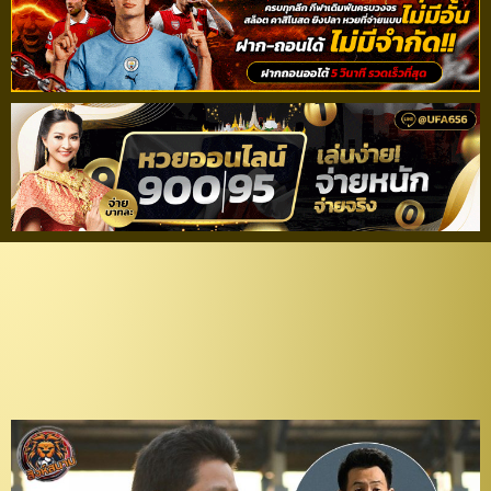
เดินหน้าต่อ! “บิ๊กบอล”
มั่นใจ “ฉลามชล” หาคน
แทนที่ “วรชิต” ได้แน่