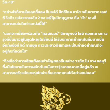
วิด-19”
“อย่างไรก็ตามในเลกที่สอง ทีมจะได้ สิทธิโชค ภาโส กลับมาจาก เอฟ
ซี ริวกิว หลังจากเจลีก 2 ของญี่ปุ่นปิดฤดูกาล ซึ่ง “ย้า” เองก็
สามารถเล่นในตำแหน่งนี้ได้”
“นอกจากนี้ยังพร้อมดัน “คอนเนอร์” ชิษณุพงษ์ โชติ กองกลางดาว
รุ่งที่ขึ้นมาอยู่ในชุดใหญ่ในซีซั่นนี้ ให้รับบทบาทสำคัญในทีมมากขึ้น
อีกทั้งยังมี จิดี้ คานยุค ดาวเตะชาวอิสราเอล เป็นกำลังสำคัญที่จะ
อยู่กับทีมต่อไป”
“จึงเชื่อว่าการเสียแข้งคนสำคัญของทีมอย่าง วรชิต ไป ทาง ชลบุรี
ซึ่งมีนโยบายในการผลักดันแข้งดาวรุ่งจากอคาเดมี่อยู่แล้ว จะ
สามารถสร้างนักเตะรุ่นใหม่ๆ ขึ้นมาทดแทนได้อย่างแน่นอน”