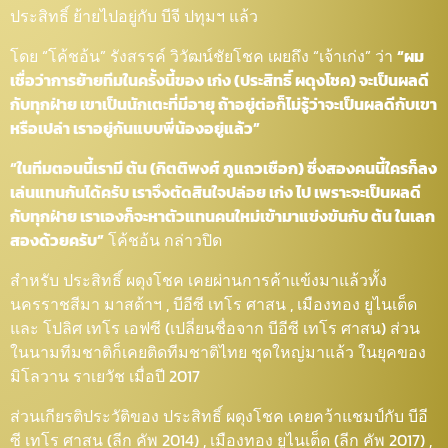
ประสิทธิ์ ย้ายไปอยู่กับ บีจี ปทุมฯ แล้ว
โดย “โค้ชอ้น” รังสรรค์ วิวัฒน์ชัยโชค เผยถึง “เจ้าเก่ง” ว่า
“ผม
เชื่อว่าการย้ายทีมในครั้งนี้ของ เก่ง (ประสิทธิ์ ผดุงโชค) จะเป็นผลดี
กับทุกฝ่าย เขาเป็นนักเตะที่มีอายุ ถ้าอยู่ต่อก็ไม่รู้ว่าจะเป็นผลดีกับเขา
หรือเปล่า เราอยู่กันแบบพี่น้องอยู่แล้ว”
“ในทีมตอนนี้เรามี ต้น (กิตติพงศ์ ภูแถวเชือก) ซึ่งสองคนนี้ใครก็ลง
เล่นแทนกันได้ครับ เราจึงตัดสินใจปล่อย เก่ง ไป เพราะจะเป็นผลดี
กับทุกฝ่าย เราเองก็จะหาตัวแทนคนใหม่เข้ามาแข่งขันกับ ต้น ในเลก
สองด้วยครับ”
โค้ชอ้น กล่าวปิด
สำหรับ ประสิทธิ์ ผดุงโชค เคยผ่านการค้าแข้งมาแล้วทั้ง
นครราชสีมา มาสด้าฯ , บีอีซี เทโร ศาสน , เมืองทอง ยูไนเต็ด
และ โปลิศ เทโร เอฟซี (เปลี่ยนชื่อจาก บีอีซี เทโร ศาสน) ส่วน
ในนามทีมชาติก็เคยติดทีมชาติไทย ชุดใหญ่มาแล้ว ในยุคของ
มิโลวาน ราเยวัช เมื่อปี 2017
ส่วนเกียรติประวัติของ ประสิทธิ์ ผดุงโชค เคยคว้าแชมป์กับ บีอี
ซี เทโร ศาสน (ลีก คัพ 2014) , เมืองทอง ยูไนเต็ด (ลีก คัพ 2017) ,