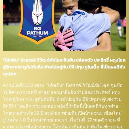
“โค้ชอ้น” รังสรรค์ วิวัฒน์ชัยโชค ยืนยัน ปล่อยตัว ประสิทธิ์ ผดุงโชค
ผู้รักษาประตูกัปตันทีม ย้ายไปอยู่กับ บีจี ปทุม ยูไนเต็ด ชี้เป็นผลดีกับ
ทุกฝ่าย
ความเคลื่อนไหวของ “โค้ชอ้น” รังสรรค์ วิวัฒน์ชัยโชค กุนซือ
โปลิศ เทโร เอฟซี ล่าสุด ออกมายืนยันว่าปล่อย ประสิทธิ์ ผดุง
โชค ผู้รักษาประตูกัปตันทีม ย้ายไปอยู่กับ บีจี ปทุมฯ คู่แข่งร่วม
ศึกรีโว่ ไทยลีก ช่วงเลกสอง หลังชี้ว่าดีลนี้เป็นผลดีกับทุกฝ่าย
โดยนายด่านวัย 39 ปี ลงเฝ้าเสาช่วยทีมเปิดบ้านชนะ เชียงใหม่
ยูไนเต็ด 1-0 ในนัดส่งท้ายเลกแรก เมื่อวันที่ 27 พฤศจิกายน ที่
ผ่านมา ก่อนที่หลังจบเกม โค้ชอ้น จะยืนยันว่าทีมไฟเขียวปล่อย