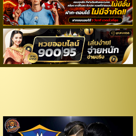
ดีกับทุกฝ่าย! “โค้ชอ้น”
คอนเฟิร์มปล่อย “ประสิทธิ์”
ซบ “เดอะ แรบบิท” เลก 2