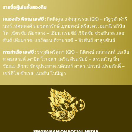
รายชื่อผู้เล่นทั้งสองทีม
หนองบัว พิชญ เอฟซี :
กิตติคุณ แจ่มสุวรรณ (GK) – ณัฐวุฒิ คำริ
นทร์ ,ทัศนพงศ์ หมวดดารักษ์ ,ยุทธพงษ์ ศรีละคร, อมานี อกินัล
โด ,ฉัตรชัย เจียกลาง – เอียน แรมซีย์ ,วิชิตชัย ช่วยสีนวล ,เลอ
สันต์ เทียมราช, แอร์ตอน ติราบาสซี – จิรพันธ์ ผาสุขขันธ์
การท่าเรือ เอฟซี :
วรวุฒิ ศรีสุภา (GK) – นิติพงษ์ เสลานนท์ ,เอเลีย
ส ดอเลาะห์ ,ดาบิด โรเชลา ,เควิน ดีรมรัมย์ – สรรเสริญ ลิ้ม
วัฒนะ ,ศิวกร จักขุประสาท ,บดินทร์ ผาลา ,ปกรณ์ เปรมภักดิ์ –
เซร์คิโอ ซัวเรส ,เนลสัน โบนีญา
SINGSANAM ON SOCIAL MEDIA