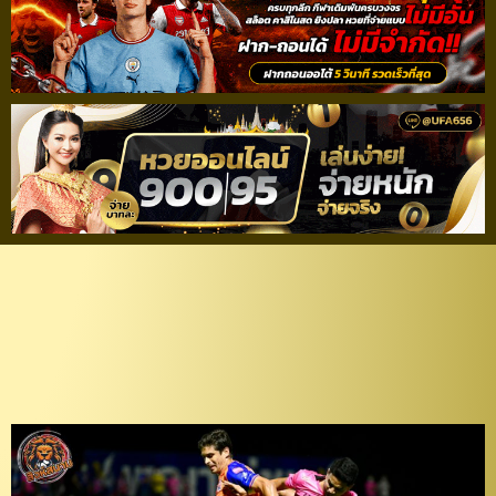
ปิดจ๊อบเลกแรก! “สิงห์เจ้า
ท่า” หักปีก “พญาไก่ชน” 1-
0 ชนะในลีก 4 เกมรวด