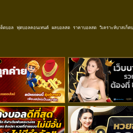
ีเด็ดบอล
ฟุตบอลคอนเทนต์
ผลบอลสด
ราคาบอลสด
วิเคราะห์บาสเก็ต