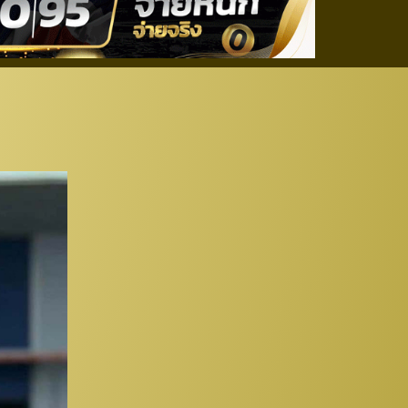
.อคาเดมี ญี่ปุ่น”