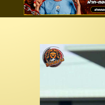
ไปอีกราย! “บุรีรัมย์ฯ
เสียบแทน