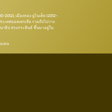
0-2012), เมืองทอง ยูไนเต็ด (2012-
ีก ประเทศออสเตรเลีย รวมถึงไปวาง
าธิป สรงกระสินธ์ ขึ้นมาอยู่ใน
่าวแทน