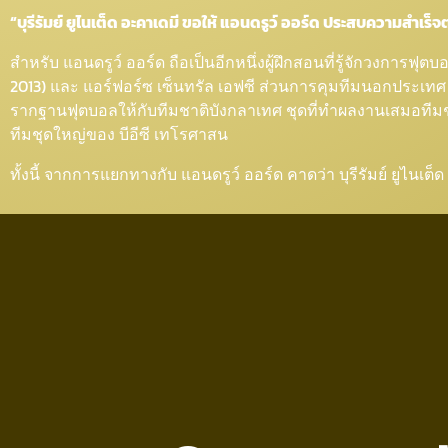
“บุรีรัมย์ ยูไนเต็ด อะคาเดมี ขอให้ แอนดรูว์ ออร์ด ประสบความสำเร็
สำหรับ แอนดรูว์ ออร์ด ถือเป็นอีกหนึ่งผู้ฝึกสอนที่รู้จักวงการฟุ
2013) และ แอร์ฟอร์ซ เซ็นทรัล เอฟซี ส่วนการคุมทีมนอกประเทศ เคย
รากฐานฟุตบอลให้กับทีมชาติบังกลาเทศ ชุดที่ทำผลงานเสมอทีมชาติ
ทีมชุดใหญ่ของ บีอีซี เทโรศาสน
ทั้งนี้ จากการแยกทางกับ แอนดรูว์ ออร์ด คาดว่า บุรีรัมย์ ยูไนเต็