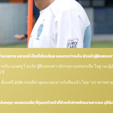
อำนวยการ อคาเดมี่ เป็นที่เรียบร้อย และคาดว่าจะดึง หัวหน้าผู้ฝึกสอนชา
ทางกับ แอนดรูว์ ออร์ด ผู้ฝึกสอนชาวอังกฤษ-ออสเตรเลีย ในฐานะผู้อำ
 ปี
มี่ ตั้งแต่ปี 2018 ก่อนที่ล่าสุดจะแยกทางกับทีมแล้ว โดย “ปราสาทส
วอังกฤษ-ออสเตรเลีย ที่ทุ่มเททำหน้าที่หัวหน้าฝ่ายพัฒนาเยาวชน บุรีรั