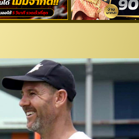
” แยกทาง “ออร์ด” คาดตั้ง “ผอ