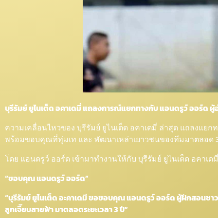
บุรีรัมย์ ยูไนเต็ด อคาเดมี่ แถลงการณ์แยกทางกับ แอนดรูว์ ออร์ด ผู้
ความเคลื่อนไหวของ บุรีรัมย์ ยูไนเต็ด อคาเดมี่ ล่าสุด แถลงแยก
พร้อมขอบคุณที่ทุ่มเท และ พัฒนาเหล่าเยาวชนของทีมมาตลอด 3
โดย แอนดรูว์ ออร์ด เข้ามาทำงานให้กับ บุรีรัมย์ ยูไนเต็ด อคาเด
“ขอบคุณ แอนดรูว์ ออร์ด”
“บุรีรัมย์ ยูไนเต็ด อะคาเดมี ขอขอบคุณ แอนดรูว์ ออร์ด ผู้ฝึกสอนชา
ลูกเจี๊ยบสายฟ้า มาตลอดระยะเวลา 3 ปี”