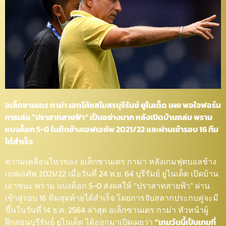
อเล็กซานเดร กาม่า เฮดโค้ชสโมสรบุรีรัมย์ ยูไนเต็ด เผย พอใจฟอร์ม
การเล่น “ปราสาทสายฟ้า” เป็นอย่างมาก หลังเปิดบ้านถล่ม พราม
แบงค็อก 5-0 ในศึกช้างเอฟเอคัพ 2021/22 และผ่านเข้ารอบ 16 ทีม
ได้สำเร็จ
ความเคลื่อนไหวของ อเล็กซานเดร กาม่า หลังเกมฟุตบอลช้าง
เอฟเอคัพ 2021/22 เมื่อวันที่ 24 พ.ย. 64 บุรีรัมย์ ยูไนเต็ด เปิดบ้าน
เอาชนะ พราม แบงค็อก 5-0 ส่งผลให้ “ปราสาทสายฟ้า” ผ่าน
เข้าสู่รอบ 16 ทีมสุดท้ายได้สำเร็จ โดยการจับสลากประกบคู่จะมี
ขึ้นในวันที่ 14 ธ.ค. 2564 ล่าสุด อเล็กซานเดร กาม่า หัวหน้าผู้
ฝึกสอนบุรีรัมย์ ยูไนเต็ด ได้ออกมาเปิดเผยว่า
“เกมวันนี้เป็นเกมที่