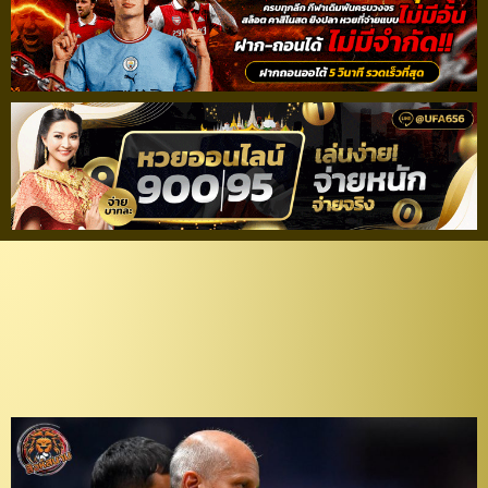
ตามเป้า! “กาม่า” พอใจ
“ปราสาทสายฟ้า” ถล่ม
พราม แบงค็อก 5-0