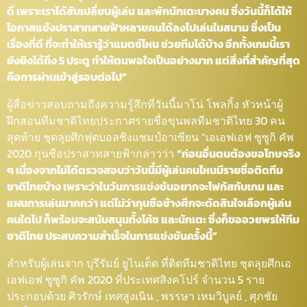
ดี เพราะเราได้สับเปลี่ยนผู้เล่น และพักนักเตะบางคน ซึ่งวันนี้ก็ได้ให้
โอกาสแข้งปราสาทสายฟ้าหลายคนได้ลงไปเล่นในสนาม ซึ่งเป็น
เรื่องที่ดี ที่จะทำให้เรารู้ว่าแมตช์ไหน ช่วยทีมได้บ้าง อีกทั้งเกมนี้เรา
ยังยิงได้ถึง 5 ประตู ทำให้ตนพอใจเป็นอย่างมาก แต่สิ่งที่สำคัญที่สุด
คือการผ่านเข้าสู่รอบต่อไป”
ผู้สื่อข่าวสอบถามถึงความรู้สึกที่วันนี้มาโน่ โพลกิ้ง หัวหน้าผู้
ฝึกสอนทีมชาติไทยประกาศรายชื่อขุนพลทีมชาติไทย 30 คน
สุดท้าย ชุดลุยศึกฟุตบอลชิงแชมป์อาเซียน “เอเอฟเอฟ ซูซูกิ คัพ
2020 กุนซือปราสาทสายฟ้ากล่าวว่า
“ก่อนอื่นตนต้องขอโทษจริง
ๆ เนื่องจากไม่ได้ตรวจสอบว่าวันนี้มีผู้เล่นคนไหนมีรายชื่อติดทีม
ชาติไทยบ้าง เพราะว่าในวันการแข่งขันอยากจะโฟกัสกับเกม และ
แผนการเล่นมากกว่า แต่ไม่ว่ากุนซือช้างศึกจะตัดสินใจเลือกผู้เล่น
คนใดไป ก็พร้อมจะสนับสนุนทั้งโค้ช และนักเตะ ซึ่งก็ขออวยพรให้ทีม
ชาติไทย ประสบความสำเร็จในการแข่งขันครั้งนี้”
สำหรับผู้เล่นจาก บุรีรัมย์ ยูไนเต็ด ที่ติดทีมชาติไทย ชุดลุยศึกเอ
เอฟเอฟ ซูซูกิ คัพ 2020 ที่ประเทศสิงคโปร์ จำนวน 5 ราย
ประกอบด้วย ศิวรักษ์ เทศสูงเนิน , พรรษา เหมวิบูลย์ , ศุภชัย