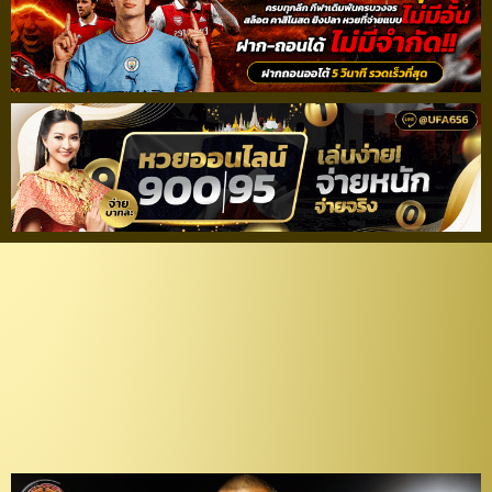
พี่โอ่งรู้เยอะ! “โค้ชอู๊ด” รับ
“สิงห์เจ้าท่า” ต้องปรับแท็
คติกก่อนดวล “เดอะ แรบ
บิท”