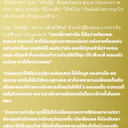
“สิงห์เจ้าท่า” ของ “โค้ชอู๊ด” คืนฟอร์มเก่ง ชนะมาสองเกมรวด
ส่วน “เดอะ แรบบิท” ที่ประเดิม “โค้ชโอ่ง” เริ่มต้นด้วยการบุกไป
แพ้ หนองบัว พิชญ เอฟซี 3-1
โดย “โค้ชอู๊ด” สระราวุฒิ ตรีพันธ์ หัวหน้าผู้ฝึกสอน การท่าเรือ
เอฟซี กล่าวก่อนเกมว่า
“ตอนนี้การท่าเรือ ก็ถือว่าพร้อมพอ
สมควร แต่เกมนี้ เราก็ต้องดูร่างกายของนักเตะ หลังจากที่ลงแข่ง
อย่างต่อเนื่อง เกมกับบีจี ผมคิดว่ามัน ออกได้ทุกหน้าไม่ว่าจะชนะ
เสมอ หรือแพ้ ซึ่งเราต้องทำการบ้านให้ดีที่สุด บีจี เพิ่งแพ้ หนองบัว
มาด้วย เราก็ต้องวางแผน”
“แน่นอนว่าโค้ชโอ่ง (ดุสิต เฉลิมแสน) ก็มีข้อมูล ของท่าเรือ พอ
สมควร แต่มันก็คือวิถีของฟุตบอล เราก็จะพยายามเปลี่ยนแท็คติก
เพื่อเอาชนะบีจี เพราะต้องการเก็บแต้มให้ได้ 3 คะแนนเต็ม จากเกมที่
เหลือในเลกแรก เพราะเราต้องการลุ้นแชมป์เต็มตวอีกครั้งในเลก
สอง
“นักเตะการท่าเรือ ชุดนี้ก็ไม่ได้เปลี่ยนแปลงจากปีก่อนมาก แต่เรา
ต้องคุยกับนักบอลว่าต้องดุดันมากขึ้น เมือเสียบอล ก็ต้องรีบเอา
กลับมาให้เร็วสุดท้าย นี่คือสิ่งที่ผมพยายามใส่ลงไปในตัวของนัก