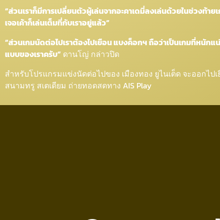
“ส่วนเราก็มีการเปลี่ยนตัวผู้เล่นจากอะคาเดมี่ลงเล่นด้วยในช่วงท้ายเกม
เจอเค้าก็เล่นเต็มที่กับเราอยู่แล้ว”
“ส่วนเกมนัดต่อไปเราต้องไปเยือน แบงค็อกฯ ถือว่าเป็นเกมที่หนักแน่นอ
แบบของเราครับ”
ดานโญ่ กล่าวปิด
สำหรับโปรแกรมแข่งนัดต่อไปของ เมืองทอง ยูไนเต็ด จะออกไปเยือน ทร
สนามทรู สเตเดียม ถ่ายทอดสดทาง AIS Play