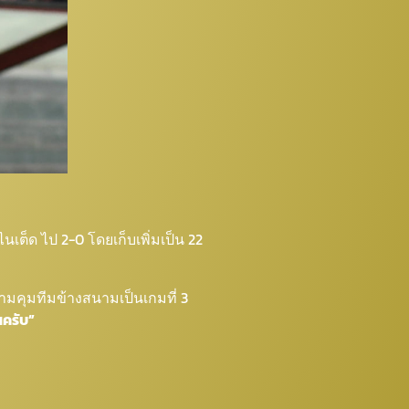
ไนเต็ด ไป 2-0 โดยเก็บเพิ่มเป็น 22
้ามคุมทีมข้างสนามเป็นเกมที่ 3
นครับ”