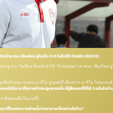
ปิดบ้าน ชนะ เชียงใหม่ ยูไนเต็ด 2-0 ในศึกรีโว่ ไทยลีก 2021/22
ประตู จาก วิลเลี่ยน พ็อพพ์ ทำให้ “กิเลนผยอง” เอาชนะ เชียงใหม่ ยู
ี่คุมทีมข้างสนามแทน มาริโอ ยูรอฟสกี้ เนื่องจาก มาริโอ โดนแบนห
องบอลได้ดีมาก มีโอกาสทำประตูหลายครั้ง ก็รู้สึกแฮปปี้ที่ได้ 3 แต้มในบ้า
วบราซิลของทีมในเกมนี้?
เขาที่โรงพยาบาลอีกครั้งว่าเขาบาดเจ็บอย่างไรบ้าง”