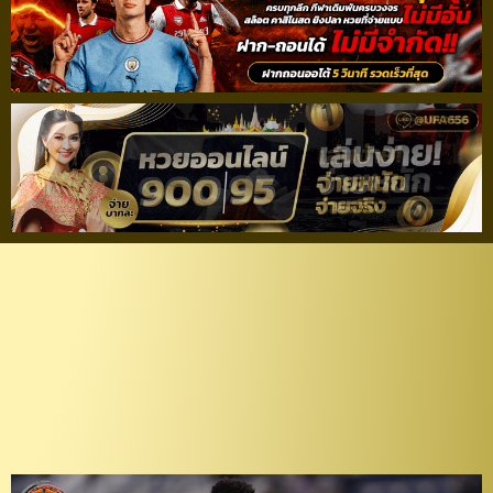
เก่งนอกบ้าน! “บรินเนอร์”
โขกชัย “เชียงรายฯ” 10 คน
บุกล้ม “ช้างศึกสุพรรณ” 1-
0