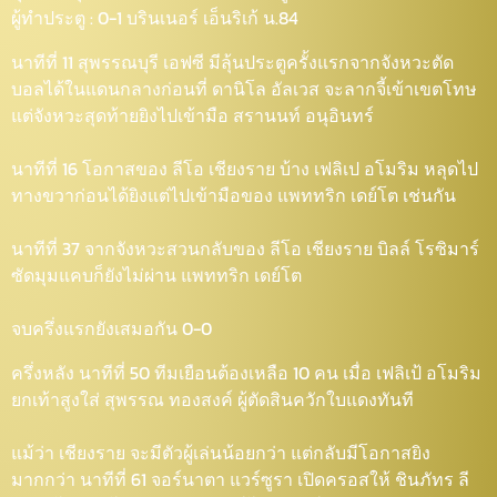
ผู้ทำประตู : 0-1 บรินเนอร์ เอ็นริเก้ น.84
นาทีที่ 11 สุพรรณบุรี เอฟซี มีลุ้นประตูครั้งแรกจากจังหวะตัด
บอลได้ในแดนกลางก่อนที่ ดานิโล อัลเวส จะลากจี้เข้าเขตโทษ
แต่จังหวะสุดท้ายยิงไปเข้ามือ สรานนท์ อนุอินทร์
นาทีที่ 16 โอกาสของ ลีโอ เชียงราย บ้าง เฟลิเป อโมริม หลุดไป
ทางขวาก่อนได้ยิงแต่ไปเข้ามือของ แพททริก เดย์โต เช่นกัน
นาทีที่ 37 จากจังหวะสวนกลับของ ลีโอ เชียงราย บิลล์ โรซิมาร์
ซัดมุมแคบก็ยังไม่ผ่าน แพททริก เดย์โต
จบครึ่งแรกยังเสมอกัน 0-0
ครึ่งหลัง นาทีที่ 50 ทีมเยือนต้องเหลือ 10 คน เมื่อ เฟลิเป้ อโมริม
ยกเท้าสูงใส่ สุพรรณ ทองสงค์ ผู้ตัดสินควักใบแดงทันที
แม้ว่า เชียงราย จะมีตัวผู้เล่นน้อยกว่า แต่กลับมีโอกาสยิง
มากกว่า นาทีที่ 61 จอร์นาตา แวร์ซูรา เปิดครอสให้ ชินภัทร ลี