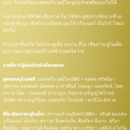
เอาะ โขกแต่โดน แพททริก เดย์โต ซูเปอร์เซฟปัดออกไปได้
จนกระทั่งนาทีที่ 84 เชียงราย ก็มาได้ประตูชัยจากจังหวะที่ เอ
กนิษฐ์ ปัญญา ตัวสำรองเปิดเตะมุมให้ บรินเนอร์ เอ็นริเก้ โหม่ง
เข้าไป
ช่วงเวลาที่เหลือ ไม่มีประตูเพิ่ม จบเกม ลีโอ เชียงราย ยูไนเต็ด
บุกมาชนะ สุพรรณบุรี เอฟซี หวุดหวิด 1-0
รายชื่อ 11 ผู้เล่นตัวจริงที่ลงสนาม
สุพรรณบุรี เอฟซี :
แพททริก เดย์โต (GK) – ชยพล ทรัพย์มา
,สุพรรณ ทองสงค์ ,นัสตพล มาลาพันธ์ ,กฤษฎา นนทรัตน์ ,ไดสุ
เกะ ซาโตะ – ลอสเซมี คาราบูเอ ,รัชนาท อรัญญไพโรจน์
,สันติภาพ ราษฎร์นิยม ,แพททริก ไรเชลท์ – ดานิโล อัลเวส
ลีโอ เชียงราย ยูไนเต็ด :
สรานนท์ อนุอินทร์ (GK) – วสันต์ ฮมแสน
,บรินเนอร์ เอ็นริเก ,ศราวุธ อินทร์แป้น ,ชินภัทร ลีเอาะ ,สุริยา
สิงห์มุ้ย – ศนุกรานต์ ถิ่นจอม ,จอร์นาตา แวร์ซูรา ,เฟลิเป้ อโมริม