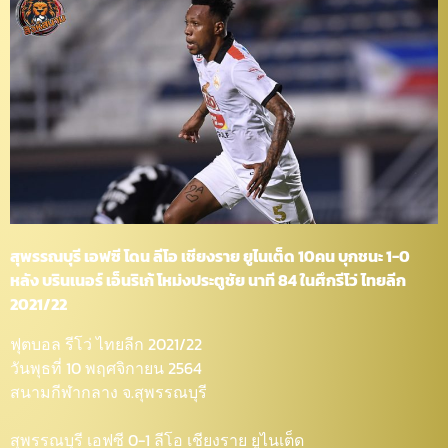
สุพรรณบุรี เอฟซี โดน ลีโอ เชียงราย ยูไนเต็ด 10คน บุกชนะ 1-0
หลัง บรินเนอร์ เอ็นริเก้ โหม่งประตูชัย นาที 84 ในศึกรีโว่ ไทยลีก
2021/22
ฟุตบอล รีโว่ ไทยลีก 2021/22
วันพุธที่ 10 พฤศจิกายน 2564
สนามกีฬากลาง จ.สุพรรณบุรี
สุพรรณบุรี เอฟซี 0-1 ลีโอ เชียงราย ยูไนเต็ด