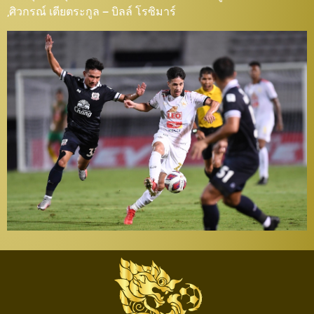
,ศิวกรณ์ เตียตระกูล – บิลล์ โรซิมาร์