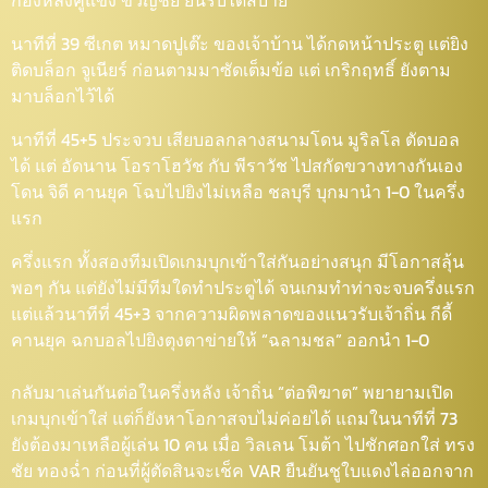
กองหลังคู่แข่ง ขวัญชัย ยืนรับได้สบาย
นาทีที่ 39 ซีเกต หมาดปูเต๊ะ ของเจ้าบ้าน ได้กดหน้าประตู แต่ยิง
ติดบล็อก จูเนียร์ ก่อนตามมาซัดเต็มข้อ แต่ เกริกฤทธิ์ ยังตาม
มาบล็อกไว้ได้
นาทีที่ 45+5 ประจวบ เสียบอลกลางสนามโดน มูริลโล ตัดบอล
ได้ แต่ อัดนาน โอราโฮวัช กับ พีราวัช ไปสกัดขวางทางกันเอง
โดน จิดี คานยุค โฉบไปยิงไม่เหลือ ชลบุรี บุกมานำ 1-0 ในครึ่ง
แรก
ครึ่งแรก ทั้งสองทีมเปิดเกมบุกเข้าใส่กันอย่างสนุก มีโอกาสลุ้น
พอๆ กัน แต่ยังไม่มีทีมใดทำประตูได้ จนเกมทำท่าจะจบครึ่งแรก
แต่แล้วนาทีที่ 45+3 จากความผิดพลาดของแนวรับเจ้าถิ่น กีดี้
คานยุค ฉกบอลไปยิงตุงตาข่ายให้ “ฉลามชล” ออกนำ 1-0
กลับมาเล่นกันต่อในครึ่งหลัง เจ้าถิ่น “ต่อพิฆาต” พยายามเปิด
เกมบุกเข้าใส่ แต่ก็ยังหาโอกาสจบไม่ค่อยได้ แถมในนาทีที่ 73
ยังต้องมาเหลือผู้เล่น 10 คน เมื่อ วิลเลน โมต้า ไปชักศอกใส่ ทรง
ชัย ทองฉ่ำ ก่อนที่ผู้ตัดสินจะเช็ค VAR ยืนยันชูใบแดงไล่ออกจาก