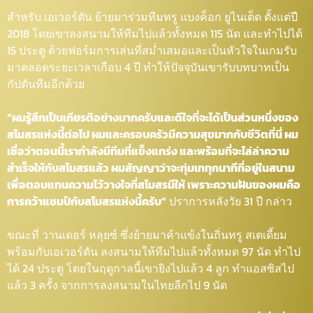
สำหรับ เอเวอร์ตัน ย้ายมาร่วมทีมทรู แบงค็อก ยูไนเต็ด ตั้งแต่ปี
2018 โดยเขาลงสนามให้ทีมไปแล้วทั้งหมด 115 นัด และทำไปได้
15 ประตู ด้วยฟอร์มการเล่นที่สม่ำเสมอและเป็นหัวใจในเกมรับ
มาตลอดระยะเวลาเกือบ 4 ปี ทำให้ปัจจุบันเขารับบทบาทเป็น
กัปตันทีมอีกด้วย
“ผมรู้สึกเป็นเกียรติอย่างมากครับและดีใจที่จะได้เป็นส่วนหนึ่งของ
สโมสรแห่งนี้ต่อไป ผมและครอบครัวมีความสุขมากกับชีวิตที่นี่ ผม
เชื่อว่าตอนนี้เรากำลังมีทีมที่แข็งแกร่ง และพร้อมที่จะไล่ล่าความ
สำเร็จให้กับสโมสรแล้ว ผมสัญญาว่าจะทุ่มเททุกนาทีที่อยู่ในสนาม
เพื่อตอบแทนความไว้วางใจที่สโมสรมีให้ เพราะความฝันของผมคือ
การคว้าแชมป์กับสโมสรแห่งนี้ครับ”
ปราการหลังวัย 31 ปี กล่าว
ขณะที่ วานเดอร์ หลุยซ์ ซึ่งย้ายมาค้าแข้งในถิ่นทรู สเตเดี้ยม
พร้อมกับเอเวอร์ตัน ลงสนามให้ทีมไปแล้วทั้งหมด 97 นัด ทำไป
ได้ 24 ประตู โดยในฤดูกาลนี้เขายิงไปแล้ว 4 ลูก ทำแอสซิสไป
แล้ว 3 ครั้ง จากการลงสนามในไทยลีกไป 9 นัด