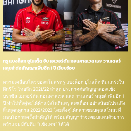
ทรู แบงค็อก ยูไนเต็ด จับ เอเวอร์ตัน กอนคาลเวส และ วานเดอร์
หลุยส์ ต่อสัญญาเพิ่มอีก 1 ปี เรียบร้อย
ความเคลื่อนไหวของสโมสรทรู แบงค็อก ยูไนเต็ด ทีมแกร่งใน
ศึกรีโว่ ไทยลีก 2021/22 ล่าสุด ประกาศต่อสัญญาสองแข้ง
บราซิล เอเวอร์ตัน กอนคาลเวส และ วานเดอร์ หลุยส์ เพิ่มอีก 1
ปี ทำให้ทั้งคู่จะได้ค้าแข้งในถิ่นทรู สเตเดี้ยม อย่างน้อยไปจนถึง
สิ้นสุดฤดูกาล 2022/2023 โดยทั้งคู่ได้กล่าวขอบคุณสโมสรที่
มอบโอกาสครั้งสำคัญให้ พร้อมสัญญาว่าจะตอบแทนด้วยการ
คว้าแชมป์กับทีม “แข้งเทพ” ให้ได้