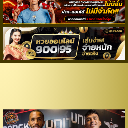
ตอบแทนผลงาน! “แข้ง
เทพ” จับ “เอเวอร์ตัน-วาน
เดอร์” ต่อสัญญาเพิ่ม 1 ปี