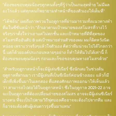
“ต้องขอขอบคุณน้องๆทุกคนทั้งๆที่รู้ว่าเป็นเกมสุดท้าย ไม่มีผล
อะไรแล้ว แต่ทุกคนก็พยายามทำหน้าที่ของตัวเองให้เต็มที่”
“โค้ชอ้น” เผยถึงภาพรวมในฤดูกาลที่ผ่านมารวมทั้งแนวทางทำ
ทีมในซีซั่นหน้าว่า “ถ้าเอาตามเป้าหมายของสโมสรที่วางไว้
จริงๆเราตั้งใจว่าเอาแค่ไม่ตกชั้น และเป้าหมายที่ดีที่สุดของ
สโมสรคืออันดับ 8 แต่เป้าหมายส่วนตัวของผม ผมก็ผิดหวังนิด
หน่อย เพราะว่าจริงๆแล้วใจตัวเอง คิดว่าทีมน่าจะไปได้ไกลกว่า
นี้ แต่ก็ด้วยองค์ประกอบหลายๆอย่าง ก็ทำให้ทีมไปได้เท่านี้ ก็
ต้องขอขอบคุณน้องๆ ก่อนและก็ขอขอบคุณทางสโมสรด้วย”
“สำหรับฤดูกาลหน้าก็จะมีผู้เล่นซีเนียร์ ซึ่งนักเตะในช่วงต้น
ฤดูกาลที่ผ่านมา เรามีผู้เล่นที่เป็นซีเนียร์ค่อนข้างเยอะ แล้วก็มี
เด็กที่เพิ่งขึ้นมาในเลกสอง ที่แสดงศักยภาพออกมาให้เห็นแล้ว
ว่า สามารถไปต่อได้ในฤดูกาลหน้า ซึ่งในฤดูกาล 2021-22 อาจ
จะเป็นฤดูกาลที่ต้องเปลี่ยนถ่ายของสโมสร อาจจะมีผู้เล่นซีเนียร์
บางคน ที่จะเป็นไปตามวิถีฟุตบอลคืออาจจะต้องไปจากทีม และ
ก็อาจจะต้องดันผู้เล่นดาวรุ่งขึ้นมาแทน”