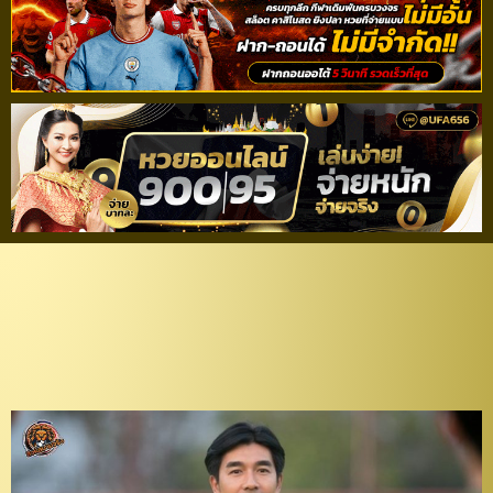
แอบผิดหวัง! “โค้ชอ้น” รับ
เสียดาย พลาดจบอันดับ
เลขตัวเดียว