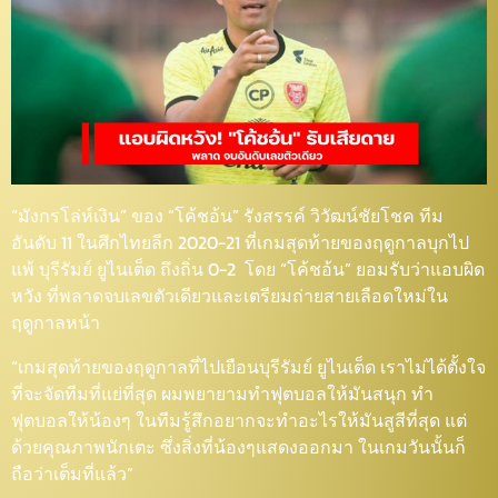
“มังกรโล่ห์เงิน” ของ “โค้ชอ้น” รังสรรค์ วิวัฒน์ชัยโชค ทีม
อันดับ 11 ในศึกไทยลีก 2020-21 ที่เกมสุดท้ายของฤดูกาลบุกไป
แพ้ บุรีรัมย์ ยูไนเต็ด ถึงถิ่น 0-2 โดย “โค้ชอ้น” ยอมรับว่าแอบผิด
หวัง ที่พลาดจบเลขตัวเดียวและเตรียมถ่ายสายเลือดใหม่ใน
ฤดูกาลหน้า
“เกมสุดท้ายของฤดูกาลที่ไปเยือนบุรีรัมย์ ยูไนเต็ด เราไม่ได้ตั้งใจ
ที่จะจัดทีมที่แย่ที่สุด ผมพยายามทำฟุตบอลให้มันสนุก ทำ
ฟุตบอลให้น้องๆ ในทีมรู้สึกอยากจะทำอะไรให้มันสูสีที่สุด แต่
ด้วยคุณภาพนักเตะ ซึ่งสิ่งที่น้องๆแสดงออกมา ในเกมวันนั้นก็
ถือว่าเต็มที่แล้ว”