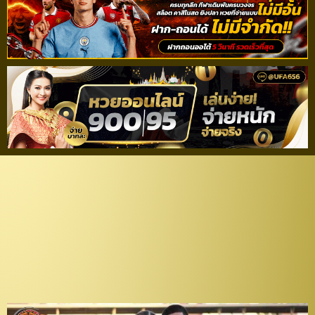
ฟอร์มกำลังขึ้น! “ส.บอล
ไทย” เรียก “จักรกริช” เก็บ
ตัว “ช้างศึก” ทวงแชมป์
ซูซูกิ คัพ