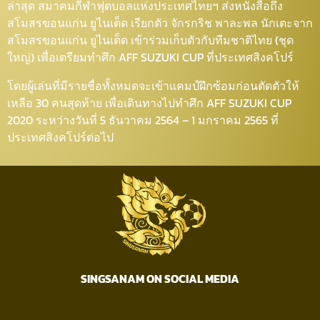
ล่าสุด สมาคมกีฬาฟุตบอลแห่งประเทศไทยฯ ส่งหนังสือถึง
สโมสรขอนแก่น ยูไนเต็ด เรียกตัว จักรกริช พาละพล นักเตะจาก
สโมสรขอนแก่น ยูไนเต็ด เข้าร่วมเก็บตัวกับทีมชาติไทย (ชุด
ใหญ่) เพื่อเตรียมทำศึก AFF SUZUKI CUP ที่ประเทศสิงคโปร์
โดยผู้เล่นที่มีรายชื่อทั้งหมดจะเข้าแคมป์ฝึกซ้อมก่อนตัดตัวให้
เหลือ 30 คนสุดท้าย เพื่อเดินทางไปทำศึก AFF SUZUKI CUP
2020 ระหว่างวันที่ 5 ธันวาคม 2564 – 1 มกราคม 2565 ที่
ประเทศสิงคโปร์ต่อไป
SINGSANAM ON SOCIAL MEDIA