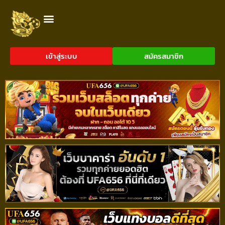
เข้าสู่ระบบ
สมัครสมาชิก